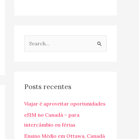
P
e
s
q
u
Posts recentes
i
Viajar é aproveitar oportunidades
s
a
eSIM no Canadá – para
r
intercâmbio ou férias
p
Ensino Médio em Ottawa, Canadá