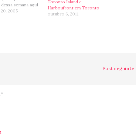
Toronto Island e
 dessa semana aqui
Harboufront em Toronto
do de Nova York:
 20, 2005
outubro 6, 2011
 que no mapa acima,
 na parte amarela
, lah embaixo,
O que significa que
s estão comecando
Post seguinte
…”
M