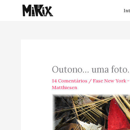
Ir
In
para
o
conteúdo
Outono… uma foto
14 Comentários
/
Fase New York - 
Matthiesen