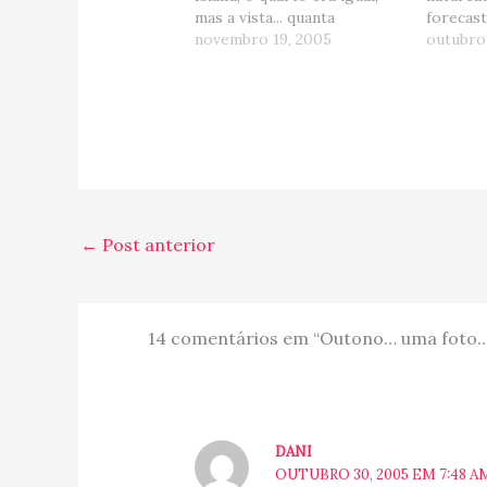
mas a vista... quanta
forecast
diferenca... ao inves de
novembro 19, 2005
no esta
outubro
ficarmos vendo
Reparem
estacionamento, tivemos
eu estou
uma vista mais aberta... olha
clarinha
que legal: Do lado direito,
achou?! 
tinha toda essa "floresta"
as core
colorida... as cores de
a…
outono jah estao…
←
Post anterior
14 comentários em “Outono… uma foto
DANI
OUTUBRO 30, 2005 EM 7:48 A