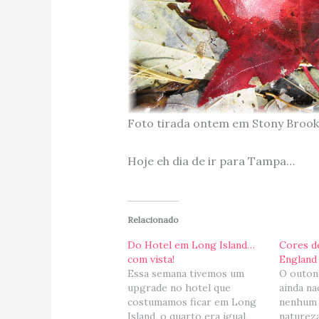
Foto tirada ontem em Stony Brook…
Hoje eh dia de ir para Tampa…
Relacionado
Do Hotel em Long Island…
Cores d
com vista!
England
Essa semana tivemos um
O outono
upgrade no hotel que
ainda n
costumamos ficar em Long
nenhum 
Island, o quarto era igual,
natureza 