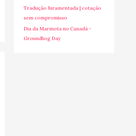
o
Tradução Juramentada | cotação
r
sem compromisso
:
Dia da Marmota no Canadá -
Groundhog Day