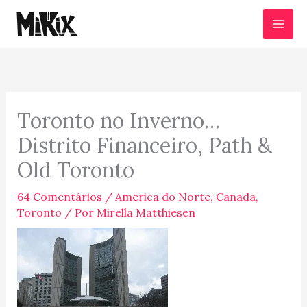
Ir
para
o
conteúdo
Toronto no Inverno…
Distrito Financeiro, Path &
Old Toronto
64 Comentários
/
America do Norte
,
Canada
,
Toronto
/ Por
Mirella Matthiesen