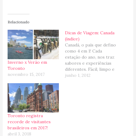
Relacionado
Dicas de Viagem: Canada
(índice)
Canadá, o país que defino
como 4 em 1! Cada
estação do ano, nos traz
Inverno x Verão em
sabores e experiências
Toronto
diferentes. Fácil, limpo e
novembro 15, 2017
acolhedor, um EUA
junho 1, 2012
amigável e impossível de
não querer esticar a
estadia! E por isso,
resolvi criar esse post
"Dicas de Viagem:
Canadá" para ajudar na
Toronto registra
procura de…
recorde de visitantes
brasileiros em 2017!
abril 3, 2018