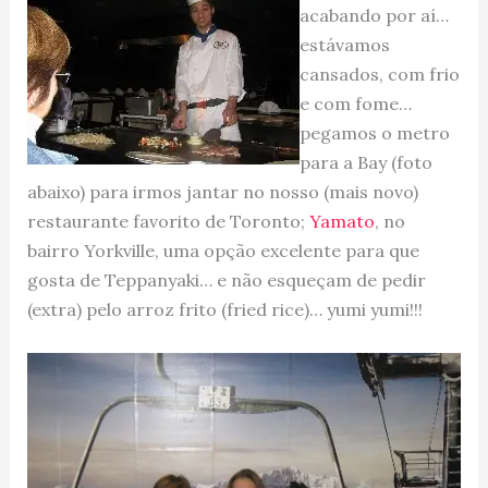
acabando por aí…
estávamos
cansados, com frio
e com fome…
pegamos o metro
para a Bay (foto
abaixo) para irmos jantar no nosso (mais novo)
restaurante favorito de Toronto;
Yamato
, no
bairro Yorkville, uma opção excelente para que
gosta de Teppanyaki… e não esqueçam de pedir
(extra) pelo arroz frito (fried rice)… yumi yumi!!!