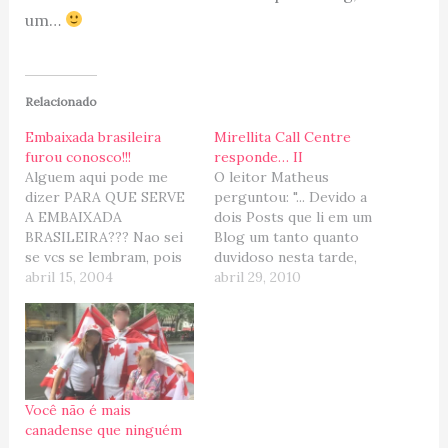
um…
Relacionado
Embaixada brasileira
Mirellita Call Centre
furou conosco!!!
responde… II
Alguem aqui pode me
O leitor Matheus
dizer PARA QUE SERVE
perguntou: "... Devido a
A EMBAIXADA
dois Posts que li em um
BRASILEIRA??? Nao sei
Blog um tanto quanto
se vcs se lembram, pois
duvidoso nesta tarde,
foi um dos meus
abril 15, 2004
senti a real necessidade
abril 29, 2010
primeiros post aqui no
de ouvir uma opinião
Blog, lah eu estava
que, para mim, realmente
contando da Festa
parece digna de
Brasileira que estavamos
credibilidade, a sua.
organizando aqui em
Segue aí o link dos
Ottawa para arrecadar
Posts:
Você não é mais
fundos para comprar
http://canadaemfoco.blo
canadense que ninguém
uma ambulancia toda
gspot.com/ (Obs.: