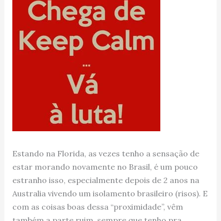
Estando na Florida, as vezes tenho a sensação de
estar morando novamente no Brasil, é um pouco
estranho isso, especialmente depois de 2 anos na
Australia vivendo um isolamento brasileiro (risos). E
com as coisas boas dessa “proximidade”, vêm
também a parte ruim, sempre que tenho pra