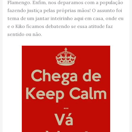
Flamengo. Enfim, nos deparamos com a população
fazendo justiça pelas próprias mãos! O assunto foi
tema de um jantar inteirinho aqui em casa, onde eu
e o Kiko ficamos debatendo se essa atitude faz
sentido ou não.