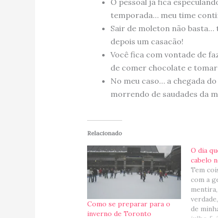
O pessoal já fica especulan
temporada… meu time contin
Sair de moleton não basta…
depois um casacão!
Você fica com vontade de fa
de comer chocolate e tomar 
No meu caso… a chegada do in
morrendo de saudades da min
Relacionado
O dia q
cabelo n
Tem coi
com a g
mentira
verdade,
Como se preparar para o
de minh
inverno de Toronto