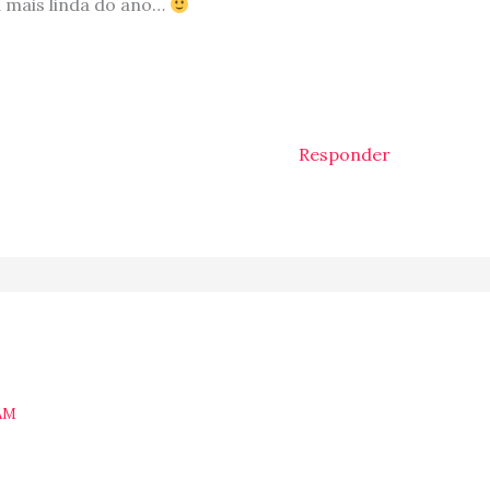
a mais linda do ano…
Responder
AM