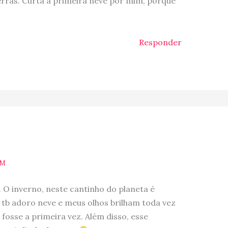
erras. Curta a primeira neve por mim, porque
Responder
PM
 O inverno, neste cantinho do planeta é
tb adoro neve e meus olhos brilham toda vez
fosse a primeira vez. Além disso, esse