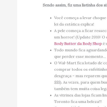
Sendo assim, fiz uma listinha dos 
Você começa a levar choque 
lei da estática explica!
A pele começa a ficar resse
um horror! (Update 2010: O
Body Butter da Body Shop
é 
Todo mundo fica aguardando 
que perder esse momento… a
O Wal-Mart fica lotado de c
comprar todos os enfeitinh
desgraça – mas reparem que 
$$$). As vezes, para quem bu
também tem muita coisa lega
As vitrines das lojas ficam 
Toronto fica uma beleza!!!