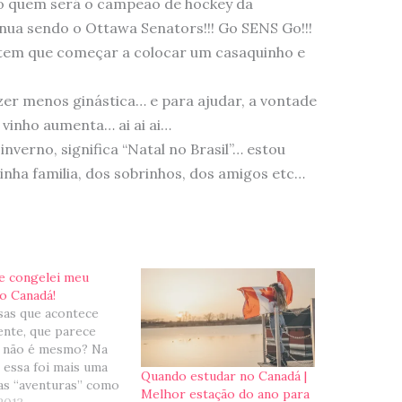
do quem será o campeão de hockey da
ua sendo o Ottawa Senators!!! Go SENS Go!!!
 tem que começar a colocar um casaquinho e
zer menos ginástica… e para ajudar, a vontade
vinho aumenta… ai ai ai…
verno, significa “Natal no Brasil”… estou
ha familia, dos sobrinhos, dos amigos etc…
ue congelei meu
o Canadá!
sas que acontece
ente, que parece
, não é mesmo? Na
 essa foi mais uma
Quando estudar no Canadá |
as “aventuras” como
Melhor estação do ano para