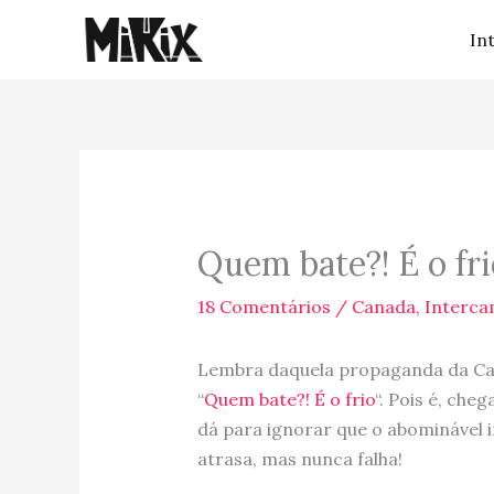
Ir
In
para
o
conteúdo
Quem bate?! É o frio
18 Comentários
/
Canada
,
Interca
Lembra daquela propaganda da Ca
“
Quem bate?! É o frio
“. Pois é, ch
dá para ignorar que o abominável i
atrasa, mas nunca falha!