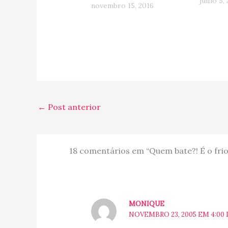
recém i
julho 5,
novembro 15, 2016
e por is
com você
que con
Canadá! 
dezemb
←
Post anterior
18 comentários em “Quem bate?! É o frio!
MONIQUE
NOVEMBRO 23, 2005 EM 4:00