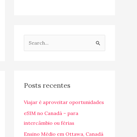
P
e
s
q
u
Posts recentes
i
Viajar é aproveitar oportunidades
s
a
eSIM no Canadá – para
r
intercâmbio ou férias
p
Ensino Médio em Ottawa, Canadá