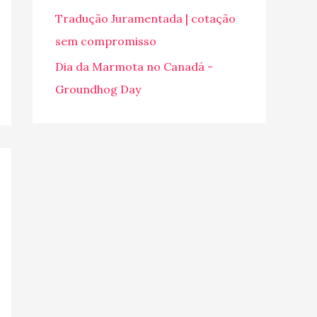
o
Tradução Juramentada | cotação
r
sem compromisso
:
Dia da Marmota no Canadá -
Groundhog Day