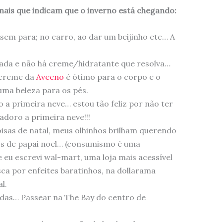
sinais que indicam que o inverno está chegando:
sem para; no carro, ao dar um beijinho etc… A
cada e não há creme/hidratante que resolva…
 creme da
Aveeno
é ótimo para o corpo e o
uma beleza para os pés.
a primeira neve… estou tão feliz por não ter
doro a primeira neve!!!
oisas de natal, meus olhinhos brilham querendo
os de papai noel… (consumismo é uma
eu escrevi wal-mart, uma loja mais acessível
sca por enfeites baratinhos, na dollarama
l.
lindas… Passear na The Bay do centro de