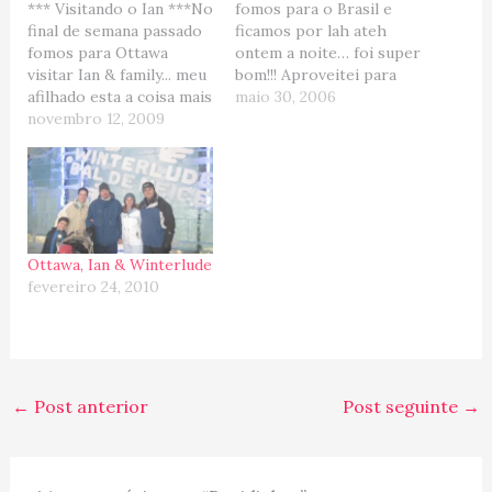
*** Visitando o Ian ***No
fomos para o Brasil e
final de semana passado
ficamos por lah ateh
fomos para Ottawa
ontem a noite… foi super
visitar Ian & family... meu
bom!!! Aproveitei para
afilhado esta a coisa mais
cuidar do meu canal (esta
maio 30, 2006
fofa e agora é jogador
novembro 12, 2009
tudo bem, obrigada!!!) e
de hockey :) . Segue
eh claro aproveitamos
algumas fotinhos p/
essa "desculpa" para
ilustrar nosso encontro.
curtir a familia, mesmo
Eu com as crianças ... e o
que por somente 4 dias…
fofo Ian dormindo ... Os…
Imaginei que iria fazer
milhoes de…
Ottawa, Ian & Winterlude
fevereiro 24, 2010
←
Post anterior
Post seguinte
→