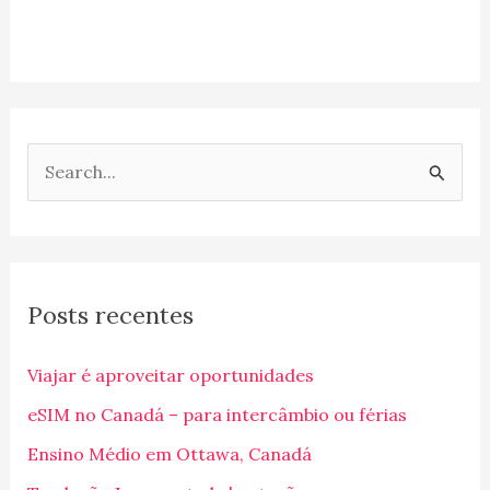
P
e
s
q
Posts recentes
u
i
Viajar é aproveitar oportunidades
s
eSIM no Canadá – para intercâmbio ou férias
a
Ensino Médio em Ottawa, Canadá
r