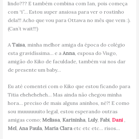
lindo??? E também combina com Ian, pois começa
com “i”… Estou super ansiosa para ver o rostinho
dela!!! Acho que vou para Ottawa no mês que vem :).
(Can’t wait!!!)
A
Taisa
, minha melhor amiga da época do colégio
esta gravidíssima… e a
Anna
, esposa do Visgo,
amigão do Kiko de faculdade, também vai nos dar
de presente um baby…
Eu até comentei com o Kiko que estou ficando para
Titia eheheheheh… Mas ainda não chegou minha
hora… preciso de mais alguns aninhos, né?! E como
sou muuuuuuito legal, estou esperando outras
amigas como;
Melissa
,
Karininha
,
Luly
,
Fabi
,
Dani
,
Mel
,
Ana Paula
,
Maria Clara
etc etc etc… risos…