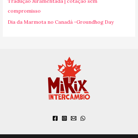
p
Tradução Juramentada | cotação sem
o
compromisso
r
Dia da Marmota no Canadá -Groundhog Day
: