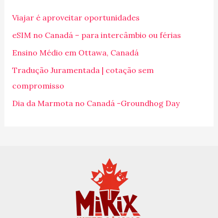
i
Viajar é aproveitar oportunidades
s
eSIM no Canadá – para intercâmbio ou férias
a
Ensino Médio em Ottawa, Canadá
r
p
Tradução Juramentada | cotação sem
o
compromisso
r
Dia da Marmota no Canadá -Groundhog Day
: