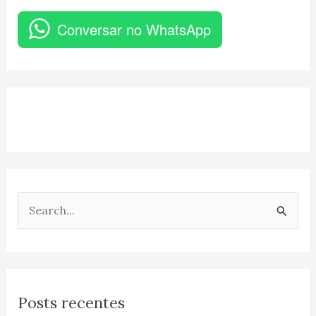
Conversar no WhatsApp
P
e
s
q
Posts recentes
u