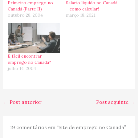
Primeiro emprego no
Salário líquido no Canadá
Canadá (Parte II)
– como calcular!
outubro 28, 2004
março 18, 2021
É fácil encontrar
emprego no Canadá?
julho 14, 2004
←
Post anterior
Post seguinte
→
19 comentários em “Site de emprego no Canada”