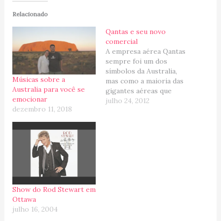
Relacionado
Qantas e seu novo
comercial
A empresa aérea Qantas
sempre foi um dos
símbolos da Australia,
Músicas sobre a
mas como a maioria das
Australia para você se
gigantes aéreas que
emocionar
ainda não
julho 24, 2012
dezembro 11, 2018
desapareceram, ela está
sofrendo uma forte
concorrência interna e
externa, e a Virgin
Australia está a cada ano
pegando mais um
pedacinho da sua
clientela ... Para tudo
Show do Rod Stewart em
existe…
Ottawa
julho 16, 2004