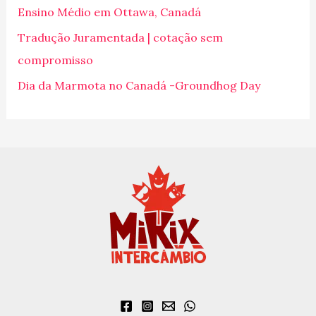
Ensino Médio em Ottawa, Canadá
r
p
Tradução Juramentada | cotação sem
o
compromisso
r
Dia da Marmota no Canadá -Groundhog Day
: