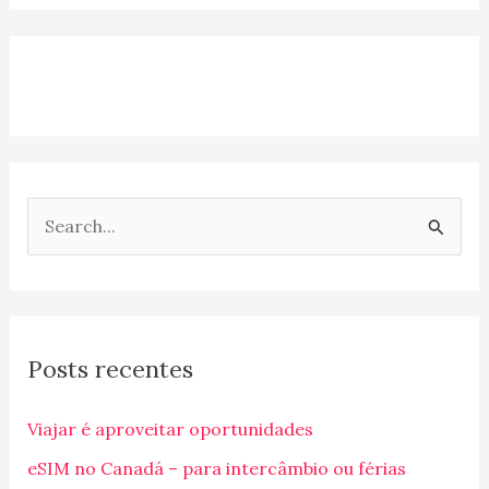
P
e
s
q
Posts recentes
u
i
Viajar é aproveitar oportunidades
s
eSIM no Canadá – para intercâmbio ou férias
a