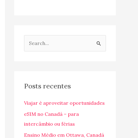
P
e
s
q
u
Posts recentes
i
Viajar é aproveitar oportunidades
s
a
eSIM no Canadá – para
r
intercâmbio ou férias
p
Ensino Médio em Ottawa, Canadá