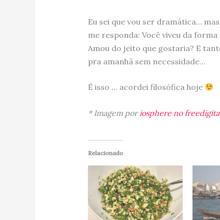
Eu sei que vou ser dramática… ma
me responda: Você viveu da forma q
Amou do jeito que gostaria? E tan
pra amanhã sem necessidade…
É isso … acordei filosófica hoje
* Imagem por
iosphere no freedigit
Relacionado