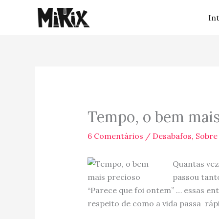
Ir
In
para
o
conteúdo
Tempo, o bem mais
6 Comentários
/
Desabafos
,
Sobre 
Quantas vez
passou tant
“Parece que foi ontem” … essas en
respeito de como a vida passa ráp