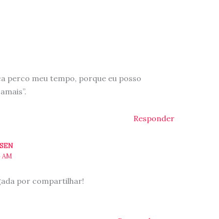
nca perco meu tempo, porque eu posso
amais”.
Responder
ESEN
4 AM
gada por compartilhar!