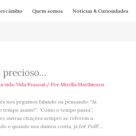
tercâmbio
Quem somos
Notícias & Curiosidades
 precioso…
a vida
,
Vida Pessoal
/ Por
Mirella Matthiesen
es nos pegamos falando ou pensando: “Já
o tempo assim?”, “Como o tempo passa”,
tre outras citações sempre se referem a
ido e quando nos damos conta, já foi!
Pufff …