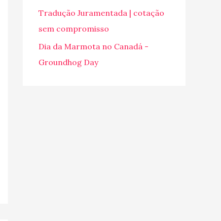
o
Tradução Juramentada | cotação
r
sem compromisso
:
Dia da Marmota no Canadá -
Groundhog Day