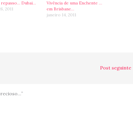
 e repasso… Dubai…
Vivência de uma Enchente …
26, 2011
em Brisbane…
janeiro 14, 2011
Post seguinte
precioso…”