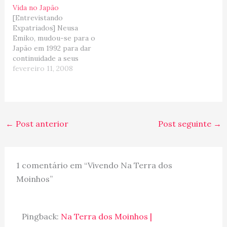
Vida no Japão
para a Terra dos Tulipas.
[Entrevistando
Ela ressalta a
Expatriados] Neusa
importância de aprender
Emiko, mudou-se para o
a língua, os…
Japão em 1992 para dar
continuidade a seus
estudos como
fevereiro 11, 2008
pesquisadora. Por saber
o idioma e conhecer os
costumes Japoneses, a
adaptação foi tranquila.
Casou-se com um local e
←
Post anterior
Post seguinte
→
apesar de integrada
socialmente e
culturalmente ao "novo"
país, ainda sente falta do
1 comentário em “Vivendo Na Terra dos
calor humano…
Moinhos”
Pingback:
Na Terra dos Moinhos |