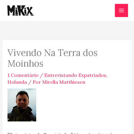
Ir
para
o
conteúdo
Vivendo Na Terra dos
Moinhos
1 Comentário
/
Entrevistando Expatriados
,
Holanda
/ Por
Mirella Matthiesen