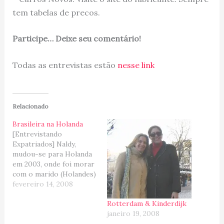
tem tabelas de precos.
Participe… Deixe seu comentário!
Todas as entrevistas estão
nesse link
Relacionado
Brasileira na Holanda
[Entrevistando
Expatriados] Naldy,
mudou-se para Holanda
em 2003, onde foi morar
com o marido (Holandes)
e os filhos. De uma
fevereiro 14, 2008
forma bem clara e
Rotterdam & Kinderdijk
informativa, ela divide
janeiro 19, 2008
com a gente os prós e
contras de uma mudança