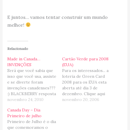
E juntos… vamos tentar construir um mundo
melhor!
Relacionado
Made in Canada…
Cartão Verde para 2008
INVENÇÕES
(EUA)
Será que você sabia que
Para os interessados... a
isso que você usa, assiste
loteria de Green Card
e se diverte foram
2008 para os EUA esta
invenções canadenses???
aberta até dia 3 de
:) BLACKBERRY resposta
dezembro. Clique aqui
da companhia canadense
novembro 24, 2010
para mais informações
novembro 20, 2006
RIM para o iPhone da
(em inglês) NOTE: Gente,
Canada Day – Dia
Apple. Essa linha de
a Rachel acabou de
Primeiro de julho
SmartPhone,
deixar esse comentário e
Primeiro de Julho é o dia
especialmente usado por
achei que vale a pena
que comemoramos o
profissionais, se
colocar... (resumindo, se