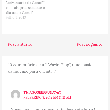
"aniversário do Canadá"
diferencia pela eficiência
você nasceu em um
ou mais precisamente o
em receber e mandar e-
desses países…
dia que o Canadá
mails (ru tinha um e
oficialmente se tornou
julho 1, 2013
estou…
um país. Entre os
canadenses é o famoso
CANADA DAY, feriado e
um dia para se vestir de
vermelho e branco, as
←
Post anterior
Post seguinte
→
cores da bandeira
canadense!
Historicamente,…
10 comentários em ““Wavin’ Flag”, uma musica
canadense para o Haiti…”
THIAGOSEERRUNAWAY
FEVEREIRO 3, 2012 EM 11:21 AM
Nossa ficou lindo mesmo , já decorei a letra !