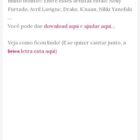
muito bonito!!! Entre esses artistas estão: Nelly
Furtado, Avril Lavigne, Drake, K’naan, Nikki Yanofski
…
Você pode dar
download aqui
e
ajudar aqui
…
Veja como ficou lindo! (E se quiser cantar junto, a
lirica
letra esta aqui
)