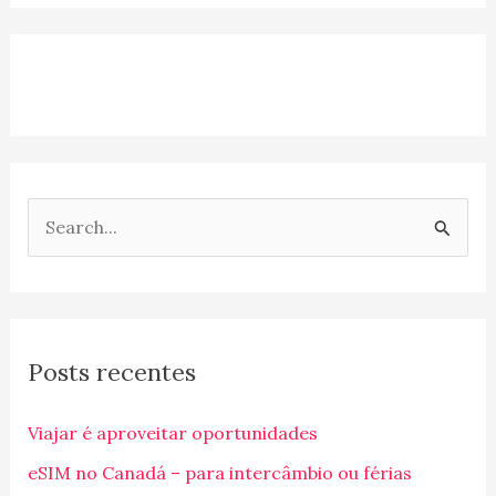
P
e
s
q
Posts recentes
u
i
Viajar é aproveitar oportunidades
s
eSIM no Canadá – para intercâmbio ou férias
a