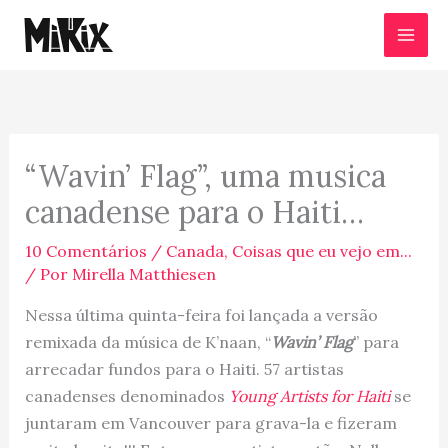
Ir
para
o
conteúdo
“Wavin’ Flag”, uma musica
canadense para o Haiti…
10 Comentários
/
Canada
,
Coisas que eu vejo em...
/ Por
Mirella Matthiesen
Nessa última quinta-feira foi lançada a versão
remixada da música de K’naan, “
Wavin’ Flag
” para
arrecadar fundos para o Haiti. 57 artistas
canadenses denominados
Young Artists for Haiti
se
juntaram em Vancouver para grava-la e fizeram