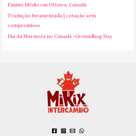
Ensino Médio em Ottawa, Canadá
r
p
Tradução Juramentada | cotação sem
o
compromisso
r
Dia da Marmota no Canadá -Groundhog Day
: