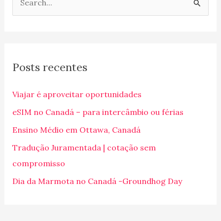
P
e
s
q
Posts recentes
u
i
Viajar é aproveitar oportunidades
s
eSIM no Canadá – para intercâmbio ou férias
a
Ensino Médio em Ottawa, Canadá
r
p
Tradução Juramentada | cotação sem
o
compromisso
r
Dia da Marmota no Canadá -Groundhog Day
: