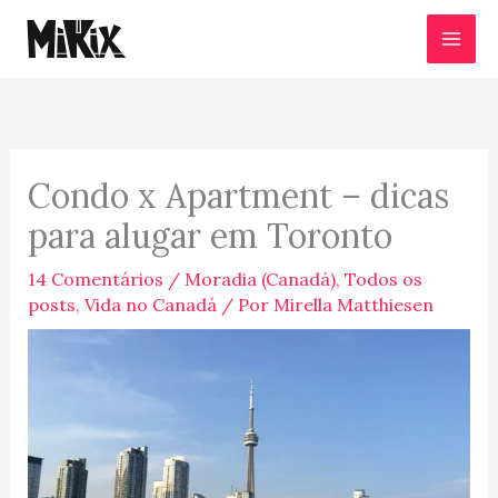
Ir
para
o
conteúdo
Condo x Apartment – dicas
para alugar em Toronto
14 Comentários
/
Moradia (Canadá)
,
Todos os
posts
,
Vida no Canadá
/ Por
Mirella Matthiesen