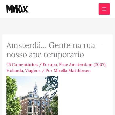
Ir
para
o
conteúdo
Amsterdã… Gente na rua +
nosso ape temporario
25 Comentários
/
Europa
,
Fase Amsterdam (2007)
,
Holanda
,
Viagens
/ Por
Mirella Matthiesen