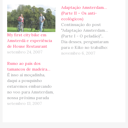
Adaptação Amsterdam…
(Parte II – Os anti-
ecológicos)
Continuação do post
"Adaptação Amsterdam…
My first city bike em
(Parte I - O peladão)"...
Amsterdã e experiência
Dia desses, perguntaram
de House Restaurant
para o Kiko no trabalho:
setembro 24, 2007
Colega de trabalho: "E aí,
novembro 6, 2007
esta se adapatando com
Rumo ao país dos
a bicicleta?" Kiko: "Eu???
tamancos de madeira…
Eu quero meu carro de
É isso aí moçadinha,
volta! Bicicleta é hobby
daqui a pouquinho
não meio de
estaremos embarcando
transporte..." E foi assim,
no voo para Amsterdam,
todo mundo olhou…
nossa próxima parada
temporaria... Mal posso
setembro 13, 2007
acreditar que estamos
indo passar uma
temporada na Europa,
estou super empolgada