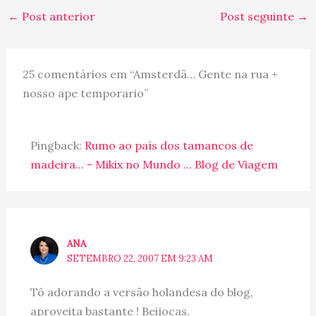
com o que vamos
←
Post anterior
Post seguinte
→
descobrir por lá... pois
uma coisa é passear,
outra é morar, né? E
depois de…
25 comentários em “Amsterdã… Gente na rua +
nosso ape temporario”
Pingback:
Rumo ao país dos tamancos de
madeira... - Mikix no Mundo ... Blog de Viagem
ANA
SETEMBRO 22, 2007 EM 9:23 AM
Tô adorando a versão holandesa do blog,
aproveita bastante ! Beijocas.