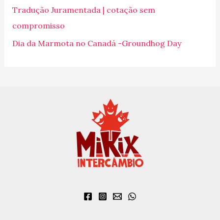
p
Tradução Juramentada | cotação sem
o
compromisso
r
Dia da Marmota no Canadá -Groundhog Day
: