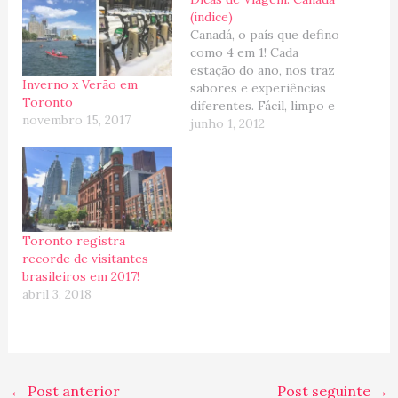
(índice)
Canadá, o país que defino
como 4 em 1! Cada
estação do ano, nos traz
Inverno x Verão em
sabores e experiências
Toronto
diferentes. Fácil, limpo e
novembro 15, 2017
acolhedor, um EUA
junho 1, 2012
amigável e impossível de
não querer esticar a
estadia! E por isso,
resolvi criar esse post
"Dicas de Viagem:
Canadá" para ajudar na
Toronto registra
procura de…
recorde de visitantes
brasileiros em 2017!
abril 3, 2018
←
Post anterior
Post seguinte
→