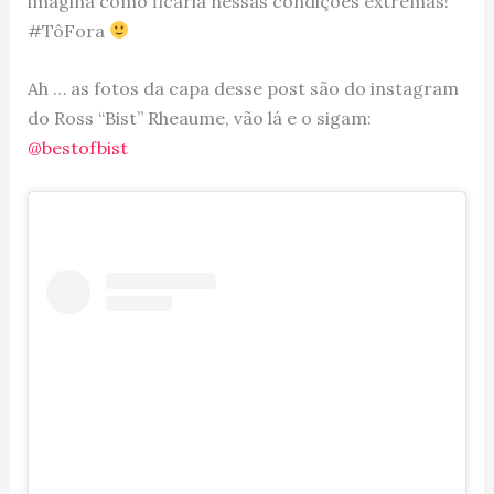
imagina como ficaria nessas condições extremas!
#TôFora
Ah … as fotos da capa desse post são do instagram
do Ross “Bist” Rheaume, vão lá e o sigam:
@bestofbist