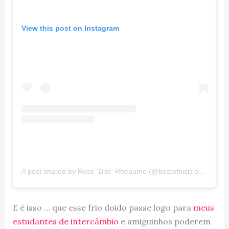
View this post on Instagram
A post shared by Ross “Bist” Rheaume (@bestofbist)
on
Jan 20
E é isso … que esse frio doido passe logo para
meus
estudantes de intercâmbio
e amiguinhos poderem