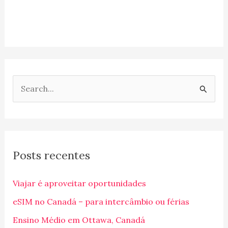
P
e
s
q
Posts recentes
u
i
Viajar é aproveitar oportunidades
s
eSIM no Canadá – para intercâmbio ou férias
a
Ensino Médio em Ottawa, Canadá
r