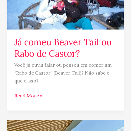
de
Castor?
Já comeu Beaver Tail ou
Rabo de Castor?
Você já ouviu falar ou pensou em comer um
“Rabo de Castor” (Beaver Tail)? Não sabe o
que é isso?
Read More »
Transfer