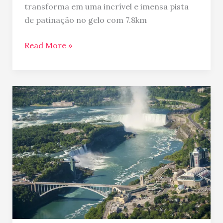
transforma em uma incrível e imensa pista
de patinação no gelo com 7.8km
Read More »
Tour
para
Niagara
Falls
em
português
(Passeios
privativos
e
excursões)