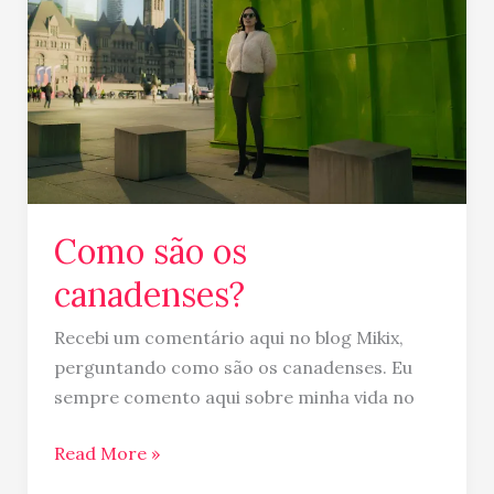
canadenses?
Como são os
canadenses?
Recebi um comentário aqui no blog Mikix,
perguntando como são os canadenses. Eu
sempre comento aqui sobre minha vida no
Read More »