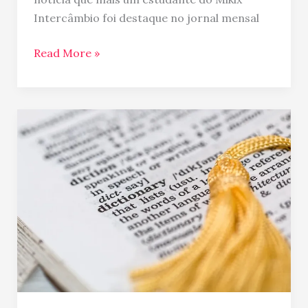
Intercâmbio foi destaque no jornal mensal
Read More »
Tradução
Juramentada
|
cotação
sem
compromisso