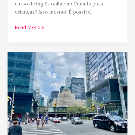
curso de inglês online no Canadá para
crianças? Isso mesmo! É possível
Read More »
Costumes
canadenses
que
eu
adquiri