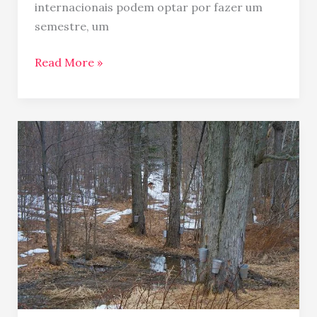
internacionais podem optar por fazer um
semestre, um
Read More »
Fazendas
de
Maple
Syrup
no
Canadá!
Sugar
Bush