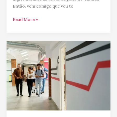
Então, vem comigo que vou te
Read More »
Ensino
médio
no
Canadá
–
High
School