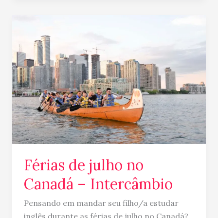
Férias
de
julho
no
Canadá
–
Intercâmbio
Férias de julho no
Canadá – Intercâmbio
Pensando em mandar seu filho/a estudar
inglês durante as férias de julho no Canadá?