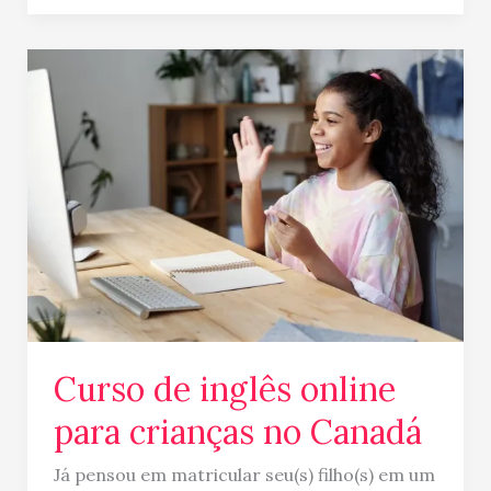
Curso
de
inglês
online
para
crianças
no
Canadá
Curso de inglês online
para crianças no Canadá
Já pensou em matricular seu(s) filho(s) em um