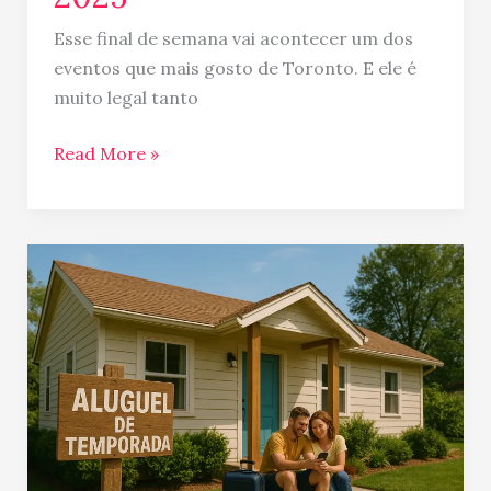
Esse final de semana vai acontecer um dos
eventos que mais gosto de Toronto. E ele é
muito legal tanto
Read More »
Vrbo,
uma
ótima
alternativa
ao
AirBnB
no
Canadá