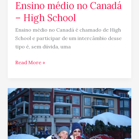
Ensino médio no Canadá
– High School
Ensino médio no Canadá é chamado de High
School e participar de um intercâmbio desse
tipo é, sem dúvida, uma
Read More »
Já
comeu
Beaver
Tail
ou
Rabo