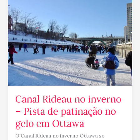
Rideau
no
inverno
–
Pista
de
patinação
no
gelo
em
Ottawa
Canal Rideau no inverno
– Pista de patinação no
gelo em Ottawa
O Canal Rideau no inverno Ottawa se