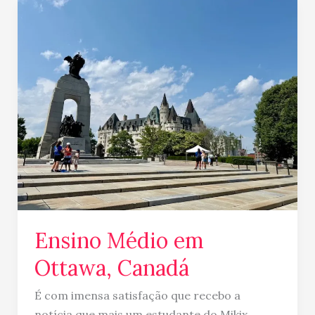
Ensino
Médio
em
Ottawa,
Canadá
Ensino Médio em
Ottawa, Canadá
É com imensa satisfação que recebo a
notícia que mais um estudante do Mikix