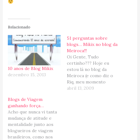
Relacionado
51 perguntas sobre
blogs… Mikix no blog da
Meiroca!!!
Oi Gente, Tudo
certinho??? Hoje eu
10 anos de Blog Mikix
estou lá no blog da
dezembro 15, 2013
Meiroca (e como diz o
Riq, meu momento
"Tommy"; Tommy
abril 13, 2009
achando! eheheh)... ela
Blogs de Viagem
me convidou para ser
ganhando força…
entrevistada e eu topei,
Acho que nunca vi tanta
as perguntas são
mudança de atitude e
relacionadas ao mundo
mentalidade junto aos
da blogosfera. =====
blogueiros de viagem
Update (Março/2012):
brasileiros, como nos
Coloquei as perguntas e