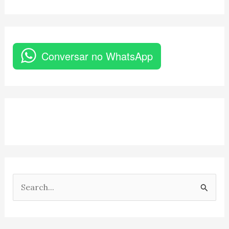
Conversar no WhatsApp
P
e
s