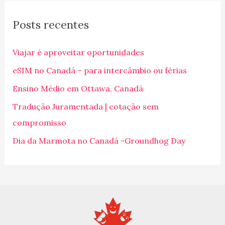
q
Posts recentes
u
i
Viajar é aproveitar oportunidades
s
eSIM no Canadá – para intercâmbio ou férias
a
Ensino Médio em Ottawa, Canadá
r
p
Tradução Juramentada | cotação sem
o
compromisso
r
Dia da Marmota no Canadá -Groundhog Day
: