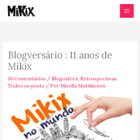
Ir
para
o
conteúdo
Blogversário : 11 anos de
Mikix
18 Comentários
/
Blogosfera
,
Retrospectivas
,
Todos os posts
/ Por
Mirella Matthiesen