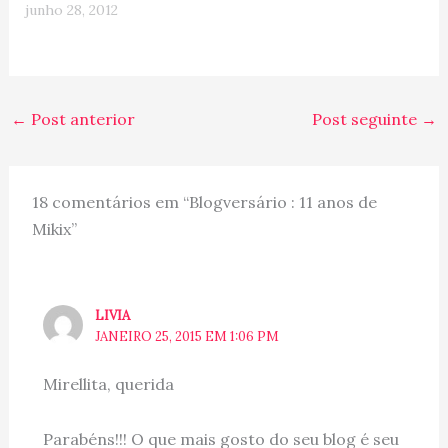
últimos 12 meses … Num
junho 28, 2012
respostas aqui para…
piscar de olhos, parece
que a mídia e leitores
virtuais, descobriram e
passaram a dar valor aos
blogs de viagem, que há
←
Post anterior
Post seguinte
→
tantos anos estão aí
ajudando…
18 comentários em “Blogversário : 11 anos de
Mikix”
LIVIA
JANEIRO 25, 2015 EM 1:06 PM
Mirellita, querida
Parabéns!!! O que mais gosto do seu blog é seu