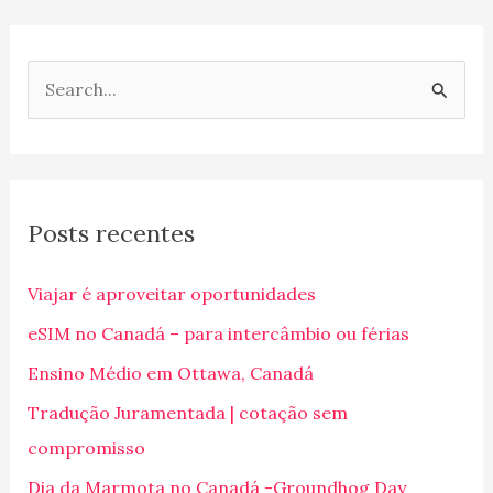
P
e
s
q
Posts recentes
u
i
Viajar é aproveitar oportunidades
s
eSIM no Canadá – para intercâmbio ou férias
a
Ensino Médio em Ottawa, Canadá
r
p
Tradução Juramentada | cotação sem
o
compromisso
r
Dia da Marmota no Canadá -Groundhog Day