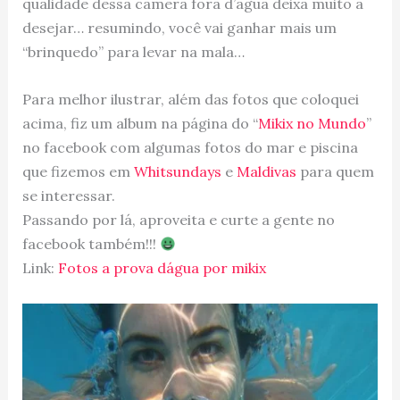
qualidade dessa camera fora d’agua deixa muito a
desejar… resumindo, você vai ganhar mais um
“brinquedo” para levar na mala…
Para melhor ilustrar, além das fotos que coloquei
acima, fiz um album na página do “
Mikix no Mundo
”
no facebook com algumas fotos do mar e piscina
que fizemos em
Whitsundays
e
Maldivas
para quem
se interessar.
Passando por lá, aproveita e curte a gente no
facebook também!!!
Link:
Fotos a prova dágua por mikix