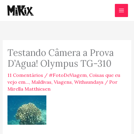
Ir
para
o
conteúdo
Testando Câmera a Prova
D’Agua! Olympus TG-310
11 Comentários
/
#FotoDeViagem
,
Coisas que eu
vejo em...
,
Maldivas
,
Viagens
,
Withsundays
/ Por
Mirella Matthiesen