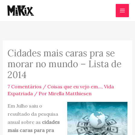
Ir
para
o
conteúdo
Cidades mais caras pra se
morar no mundo – Lista de
2014
7 Comentários
/
Coisas que eu vejo em...
,
Vida
Expatriada
/ Por
Mirella Matthiesen
Em Julho saiu o
resultado da pesquisa
anual sobre as
cidades
mais caras para pra