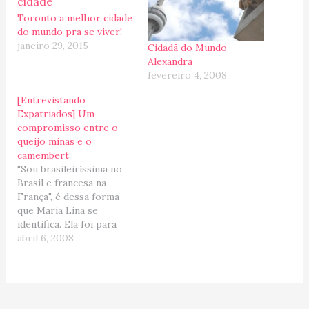
Toronto a melhor cidade
do mundo pra se viver!
janeiro 29, 2015
Cidadã do Mundo –
Alexandra
fevereiro 4, 2008
[Entrevistando
Expatriados] Um
compromisso entre o
queijo minas e o
camembert
"Sou brasileiríssima no
Brasil e francesa na
França", é dessa forma
que Maria Lina se
identifica. Ela foi para
Paris 1983 fazer
abril 6, 2008
doutorado acompanhada
de sua filha, e durante
esse período, casou-se
com um Frances. Hoje,
ela vive na ponte-aérea