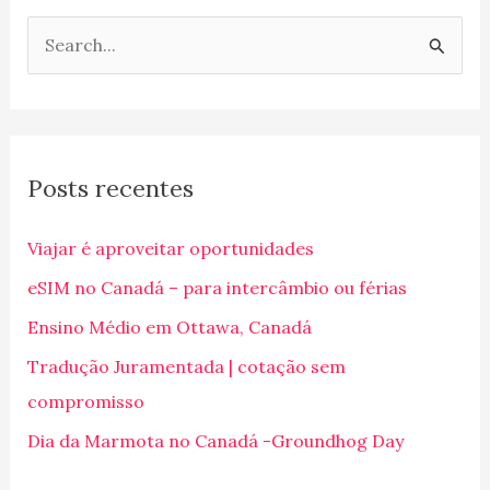
P
e
s
q
Posts recentes
u
i
Viajar é aproveitar oportunidades
s
eSIM no Canadá – para intercâmbio ou férias
a
Ensino Médio em Ottawa, Canadá
r
p
Tradução Juramentada | cotação sem
o
compromisso
r
Dia da Marmota no Canadá -Groundhog Day
: