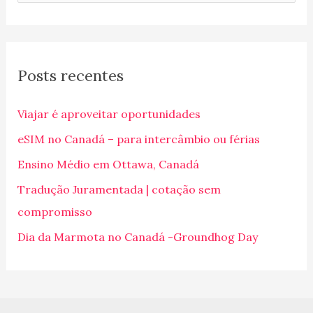
e
s
q
Posts recentes
u
i
Viajar é aproveitar oportunidades
s
eSIM no Canadá – para intercâmbio ou férias
a
Ensino Médio em Ottawa, Canadá
r
p
Tradução Juramentada | cotação sem
o
compromisso
r
Dia da Marmota no Canadá -Groundhog Day
: