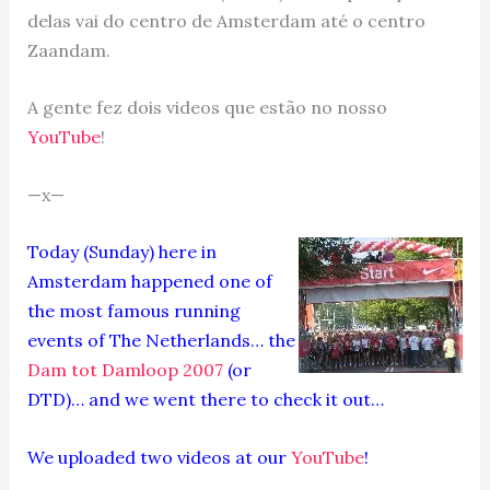
delas vai do centro de Amsterdam até o centro
Zaandam.
A gente fez dois videos que estão no nosso
YouTube
!
—x—
Today (Sunday) here in
Amsterdam happened one of
the most famous running
events of The Netherlands… the
Dam tot Damloop 2007
(or
DTD)… and we went there to check it out…
We uploaded two videos at our
YouTube
!