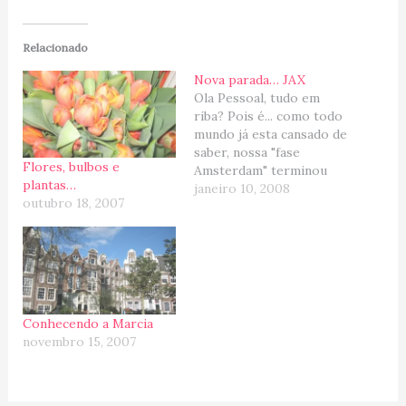
Relacionado
Nova parada… JAX
Ola Pessoal, tudo em
riba? Pois é... como todo
mundo já esta cansado de
saber, nossa "fase
Flores, bulbos e
Amsterdam" terminou
plantas…
em Dezembro/07, com
janeiro 10, 2008
outubro 18, 2007
um Grand Finale em
Israel (depois eu conto).
Tudo foi muito legal; a
experiência de morar na
Europa (mesmo que por
4 meses) foi fascinante e
enriquecedora...
Conhecendo a Marcia
imagina…
novembro 15, 2007