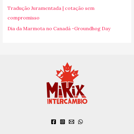
p
Tradução Juramentada | cotação sem
o
compromisso
r
Dia da Marmota no Canadá -Groundhog Day
: