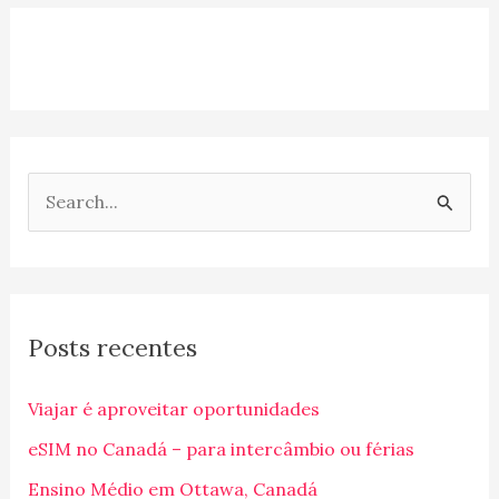
P
e
s
q
Posts recentes
u
i
Viajar é aproveitar oportunidades
s
eSIM no Canadá – para intercâmbio ou férias
a
Ensino Médio em Ottawa, Canadá
r