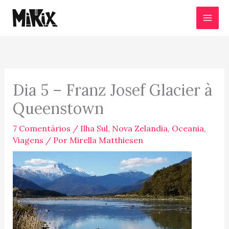
Ir
para
o
conteúdo
Dia 5 – Franz Josef Glacier à
Queenstown
7 Comentários
/
Ilha Sul
,
Nova Zelandia
,
Oceania
,
Viagens
/ Por
Mirella Matthiesen