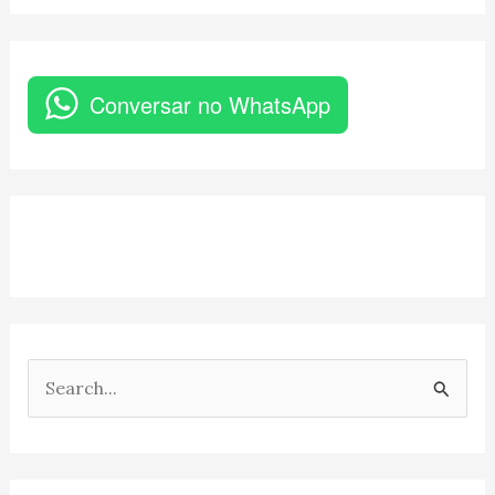
Conversar no WhatsApp
P
e
s