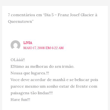
traduzindo: “As
Memoráveis” (o nome
já…
7 comentários em “Dia 5 – Franz Josef Glacier à
Queenstown”
LIVIA
MAIO 17, 2008 EM 6:22 AM
OLááá!!
EStimo as melhoras do seu irmão.
Nossa que lugares.!!!
Voce deve acordar de manhã e se beliscar pois
parece mesmo um sonho estar de frente com
paisagens tão lindas!!!!
Have fun!!!