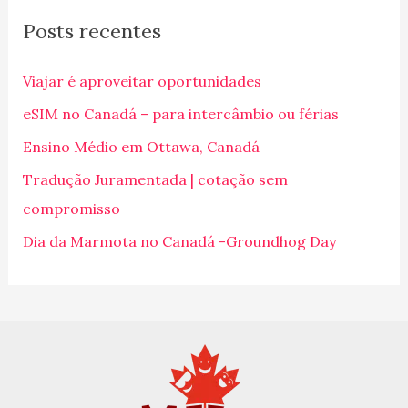
q
Posts recentes
u
i
Viajar é aproveitar oportunidades
s
eSIM no Canadá – para intercâmbio ou férias
a
Ensino Médio em Ottawa, Canadá
r
p
Tradução Juramentada | cotação sem
o
compromisso
r
Dia da Marmota no Canadá -Groundhog Day
: