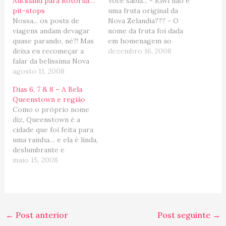
Auckland para Rotorua…
Você sabia... - Kiwi não é
pit-stops
uma fruta original da
Nossa... os posts de
Nova Zelandia??? - O
viagens andam devagar
nome da fruta foi dada
quase parando, né?! Mas
em homenagem ao
deixa eu recomeçar a
pássaro (sem asas)
dezembro 16, 2008
falar da belíssima Nova
símbolo da Nova
Zelândia... e o objetivo
agosto 11, 2008
Zelandia, também
agora é chega em
chamado kiwi? - Que na
Dias 6, 7 & 8 – A Bela
Rorotua (a menina dos
Australia e Nova Zelandia
Queenstown e região
olhos da Ilha do Norte)...
a fruta é chamada de
Como o próprio nome
Saimos de Auckland e
"kiwifruit", para não ser
diz, Queenstown é a
fizemos um pit-stop em
confundida com…
cidade que foi feita para
Waitomo para ver as
uma rainha… e ela é linda,
"Minhocas
deslumbrante e
Fuorescente"…
romântica! Com certeza
maio 15, 2008
a cocote da Nova
Zelândia. E como pano de
fundo para essa beleza
toda, nós temos as
montanhas “The
←
Post anterior
Post seguinte
→
Remarkables”…