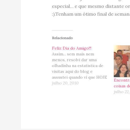
especial… e que mesmo distante o
:).Tenham um ótimo final de semana
Relacionado
Feliz Dia do Amigo!!!
Assim... sem mais nem
menos, resolvi dar uma
olhadinha na estatistica de
visitas aqui do blog e
assustei quando vi que HOJE
Encontr
o ponteirinho estava nas
julho 20, 2010
coisas d
alturas (7x mais visitantes do
julho 22
que o usual... uia!). Pensei
comigo... "Alguem muito
importante me linkou, soh
pode ser!!!?" :) Mas olhando
o quadro…