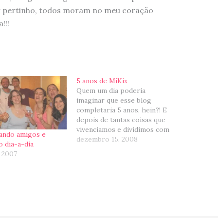
r pertinho, todos moram no meu coração
!!!
5 anos de MiKix
Quem um dia poderia
imaginar que esse blog
completaria 5 anos, hein?! E
depois de tantas coisas que
vivenciamos e dividimos com
ando amigos e
vocês... estamos aqui firmes
dezembro 15, 2008
o dia-a-dia
e fortes :) Gostaria de
, 2007
agradacer a todos que
frequentam e deixam
comentários para nos
animar (quietinhos, plissss
se manifestem, esse é o
momento…