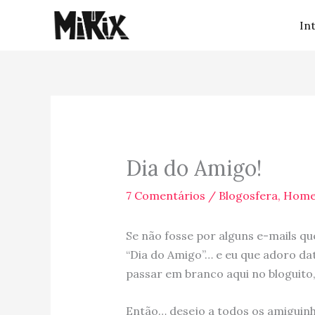
Ir
In
para
o
conteúdo
Dia do Amigo!
7 Comentários
/
Blogosfera
,
Home
Se não fosse por alguns e-mails q
“Dia do Amigo”… e eu que adoro dat
passar em branco aqui no bloguito
Então… desejo a todos os amiguinh