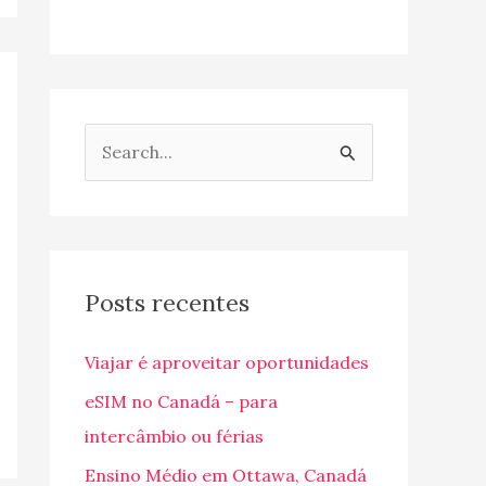
P
e
s
q
u
Posts recentes
i
Viajar é aproveitar oportunidades
s
a
eSIM no Canadá – para
r
intercâmbio ou férias
p
Ensino Médio em Ottawa, Canadá