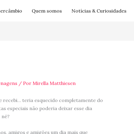
tercâmbio
Quem somos
Notícias & Curiosidades
nagens
/ Por
Mirella Matthiesen
ue recebi… teria esquecido completamente do
as especiais não poderia deixar esse dia
, né?
os, amigos e amigões um dia mais que