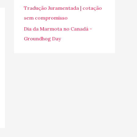
o
Tradução Juramentada | cotação
r
sem compromisso
:
Dia da Marmota no Canadá -
Groundhog Day