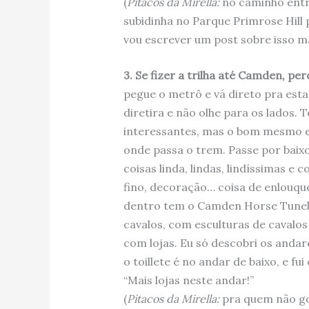
(
Pitacos da Mirella:
no caminho entr
subidinha no Parque Primrose Hill 
vou escrever um post sobre isso ma
3. Se fizer a trilha até Camden, p
pegue o metrô e vá direto pra est
diretira e não olhe para os lados.
interessantes, mas o bom mesmo e
onde passa o trem. Passe por baix
coisas linda, lindas, lindíssimas 
fino, decoração… coisa de enlouque
dentro tem o Camden Horse Tunel,
cavalos, com esculturas de cavalos
com lojas. Eu só descobri os andare
o toillete é no andar de baixo, e f
“Mais lojas neste andar!”
(
Pitacos da Mirella:
pra quem não gos