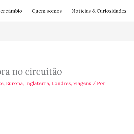
tercâmbio
Quem somos
Notícias & Curiosidades
ra no circuitão
te
,
Europa
,
Inglaterra
,
Londres
,
Viagens
/ Por