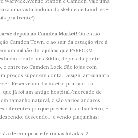
e Warwick Avenue Station e Camden, vale uma
para uma vista lindona do skyline de Londres –
is pra frente!).
erca-se depois no Camden Market!
Ou então
ação Camden Town, e ao sair da estação vire à
 Tem um milhão de lojinhas que PARECEM
stá em frente, uns 300m, depois da ponte
o, e entre no Camden Lock. São lojas com
e com preços super em conta. Design, artesanato
cer. Reserve um dia inteiro pra isso. Lá
 que já foi um antigo hospital/mercado de
 em tamanho natural, e são vários andares
s diferentes porque precisei ir ao banheiro, e
ui descendo, descendo… e vendo plaquinhas:
ta de compras e feirinhas lotadas, 2