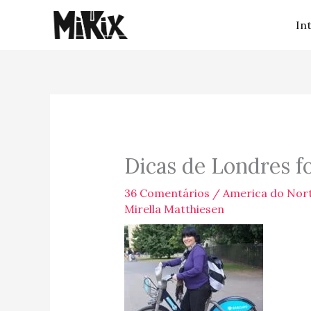
Ir
In
para
o
conteúdo
Dicas de Londres fo
36 Comentários
/
America do Nor
Mirella Matthiesen