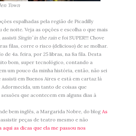
den Town
ções espalhadas pela região de Picadilly
u de noite. Veja as opções e escolha o que mais
 assisti
Singin’ in the rain
e foi SUPER!!! Chove
as filas, corre o risco (delicioso) de se molhar.
de 4a. feira, por 25 libras, na 8a fila. Desta
uito bom, super tecnológico, contando a
tem um pouco da minha história, então, não sei
e assisti em Buenos Aires e está em cartaz lá
ela Adormecida, um tanto de coisas que
sessões que acontecem em alguns dias à
de bem inglês, a Margarida Nobre, do blog
As
assistir peças de teatro mesmo e não
ia aqui as dicas que ela me passou nos