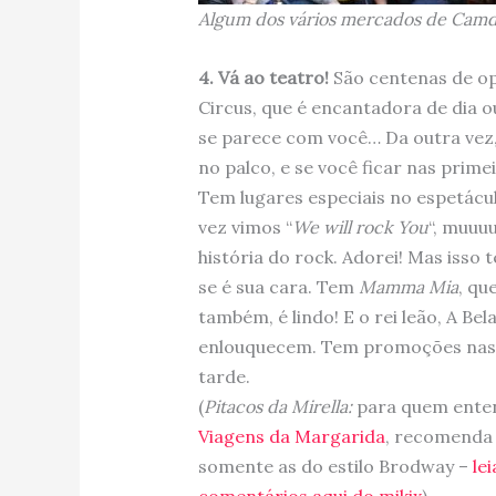
Algum dos vários mercados de Cam
4. Vá ao teatro!
São centenas de op
Circus, que é encantadora de dia o
se parece com você… Da outra vez,
no palco, e se você ficar nas primeir
Tem lugares especiais no espetáculo 
vez vimos “
We will rock You
“, muuu
história do rock. Adorei! Mas isso 
se é sua cara. Tem
Mamma Mia
, qu
também, é lindo! E o rei leão, A B
enlouquecem. Tem promoções nas 
tarde.
(
Pitacos da Mirella:
para quem enten
Viagens da Margarida
, recomenda 
somente as do estilo Brodway –
le