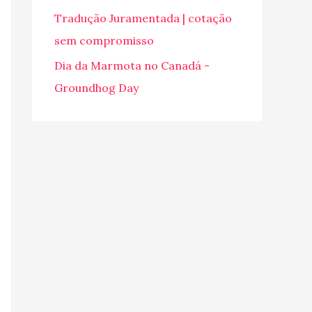
o
Tradução Juramentada | cotação
r
sem compromisso
:
Dia da Marmota no Canadá -
Groundhog Day