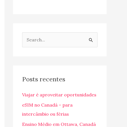
P
e
s
q
u
Posts recentes
i
Viajar é aproveitar oportunidades
s
a
eSIM no Canadá – para
r
intercâmbio ou férias
p
Ensino Médio em Ottawa, Canadá