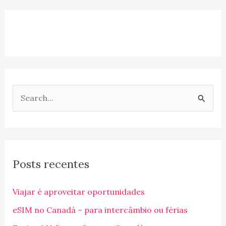
P
e
s
q
Posts recentes
u
i
Viajar é aproveitar oportunidades
s
eSIM no Canadá – para intercâmbio ou férias
a