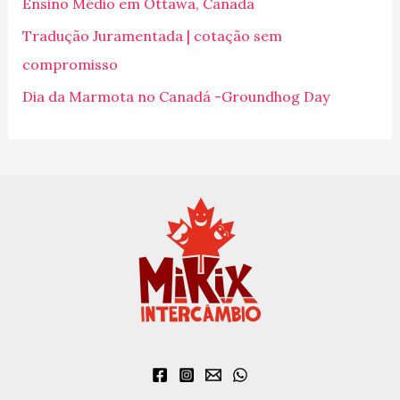
Ensino Médio em Ottawa, Canadá
r
p
Tradução Juramentada | cotação sem
o
compromisso
r
Dia da Marmota no Canadá -Groundhog Day
: