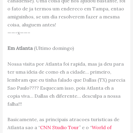
canadense). Uma coisa que nos ajudou bastante, foi
o fato de ja termos um endereco em Tampa, entao
amiguinhos, se um dia resolverem fazer a mesma
coisa, aluguem antes!
——-x——–
Em Atlanta
(Ultimo domingo)
Nossa visita por Atlanta foi rapida, mas ja deu para
ter uma ideia de como eh a cidade… primeiro,
lembram que eu tinha falado que Dallas (TX) parecia
Sao Paulo???? Esquecam isso, pois Atlanta eh a
copia viva… Dallas eh diferente… desculpa a nossa
falha!!!
Basicamente, as principais atracoes turisticas de
Atlanta sao a “
CNN Studio Tour
” e o “
World of