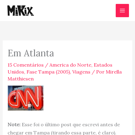
Ir
para
o
conteúdo
Em Atlanta
15 Comentários
/
America do Norte
,
Estados
Unidos
,
Fase Tampa (2005)
,
Viagens
/ Por
Mirella
Matthiesen
Note:
Esse foi o último post que escrevi antes de
chegar em Tampa (tirando essa parte, é claro).