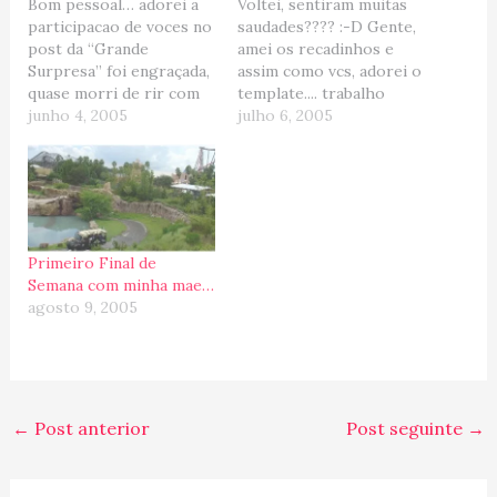
Bom pessoal… adorei a
Voltei, sentiram muitas
participacao de voces no
saudades???? :-D Gente,
post da “Grande
amei os recadinhos e
Surpresa” foi engraçada,
assim como vcs, adorei o
quase morri de rir com
template.... trabalho
algumas respostas, mas
junho 4, 2005
impecavel do grande
julho 6, 2005
daqueles que nao sabiam,
amigo e profissional
somente a Ana Lucia
Gean!!!! Eu recomendo! E
chegou lá.... Isso mesmo,
depois de um longo e
nossa proxima parada
tenebroso periodo sem
será “Tampa”, localizada
internet, televisao,
na Florida (EUA).
churrasqueira etc etc etc
Primeiro Final de
Ninguem pode reclamar
voltamos a ativa. Os
Semana com minha mae…
que nao dei dicas...…
moveis ainda estao em
agosto 9, 2005
transito…
←
Post anterior
Post seguinte
→