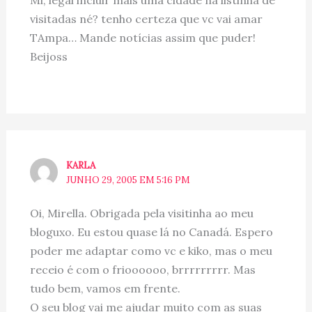
Mi, legal incluir mais uma cidade na listinha de
visitadas né? tenho certeza que vc vai amar
TAmpa… Mande notícias assim que puder!
Beijoss
KARLA
JUNHO 29, 2005 EM 5:16 PM
Oi, Mirella. Obrigada pela visitinha ao meu
bloguxo. Eu estou quase lá no Canadá. Espero
poder me adaptar como vc e kiko, mas o meu
receio é com o frioooooo, brrrrrrrrr. Mas
tudo bem, vamos em frente.
O seu blog vai me ajudar muito com as suas