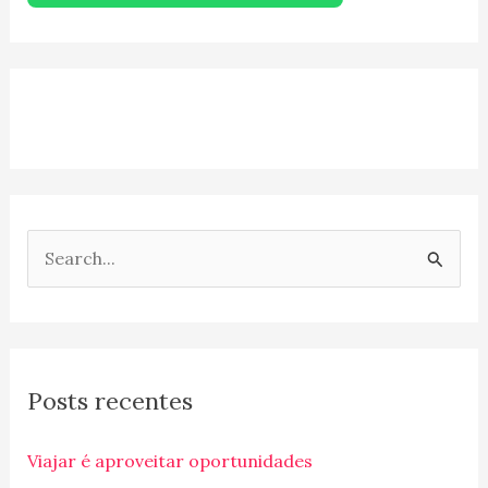
P
e
s
q
Posts recentes
u
i
Viajar é aproveitar oportunidades
s