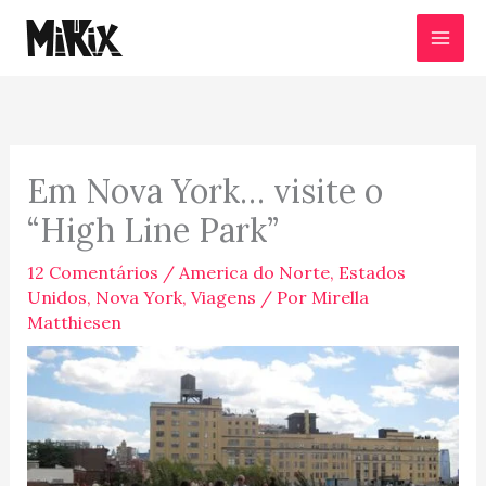
Ir
para
o
conteúdo
Em Nova York… visite o
“High Line Park”
12 Comentários
/
America do Norte
,
Estados
Unidos
,
Nova York
,
Viagens
/ Por
Mirella
Matthiesen