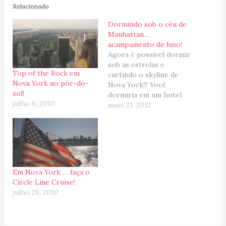
Relacionado
Dormindo sob o céu de
Manhattan…
acampamento de luxo!
Agora é possível dormir
sob as estrelas e
Top of the Rock em
curtindo o skyline de
Nova York no pôr-do-
Nova York!!! Você
sol!
dormiria em um hotel
julho 6, 2010
assim em Manhattan?
maio 21, 2012
Dormindo ao luar em
Manhattan... Foto por
GQ Australia Acredite se
quiser, mas o novo Hyatt
48 Lex, aberto no ano
passado, está lançando
Em Nova York … faça o
nesse verão americano,
Circle Line Cruise!
a…
julho 26, 2010