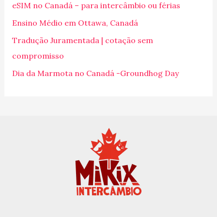
eSIM no Canadá – para intercâmbio ou férias
a
Ensino Médio em Ottawa, Canadá
r
p
Tradução Juramentada | cotação sem
o
compromisso
r
Dia da Marmota no Canadá -Groundhog Day
: