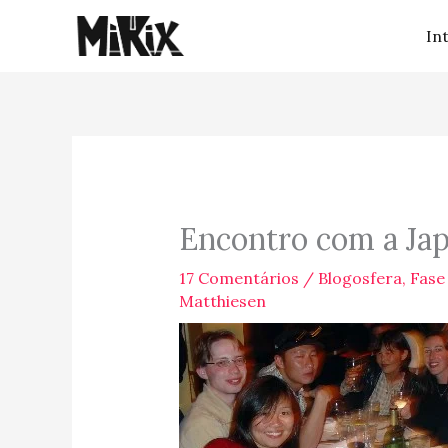
Ir
In
para
o
conteúdo
Encontro com a Ja
17 Comentários
/
Blogosfera
,
Fase
Matthiesen