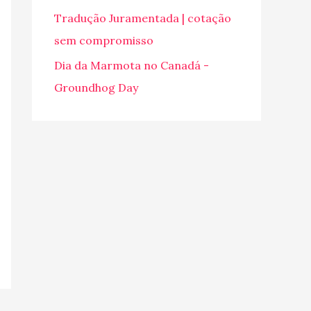
o
Tradução Juramentada | cotação
r
sem compromisso
:
Dia da Marmota no Canadá -
Groundhog Day