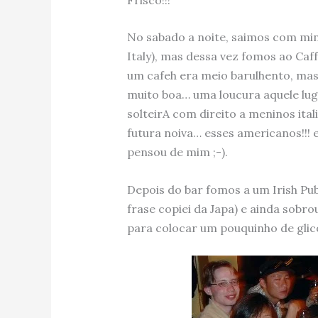
No sabado a noite, saimos com min
Italy), mas dessa vez fomos ao Caf
um cafeh era meio barulhento, mas
muito boa… uma loucura aquele lug
solteirA com direito a meninos it
futura noiva… esses americanos!!!
pensou de mim ;-).
Depois do bar fomos a um Irish Pu
frase copiei da Japa) e ainda sob
para colocar um pouquinho de glico