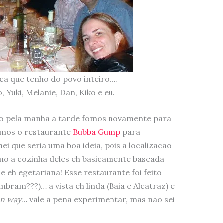
ica que tenho do povo inteiro….
o, Yuki, Melanie, Dan, Kiko e eu.
 pela manha a tarde fomos novamente para
emos o restaurante
Bubba Gump
para
i que seria uma boa ideia, pois a localizacao
mo a cozinha deles eh basicamente baseada
e eh egetariana! Esse restaurante foi feito
bram???)… a vista eh linda (Baia e Alcatraz) e
an way
… vale a pena experimentar, mas nao sei