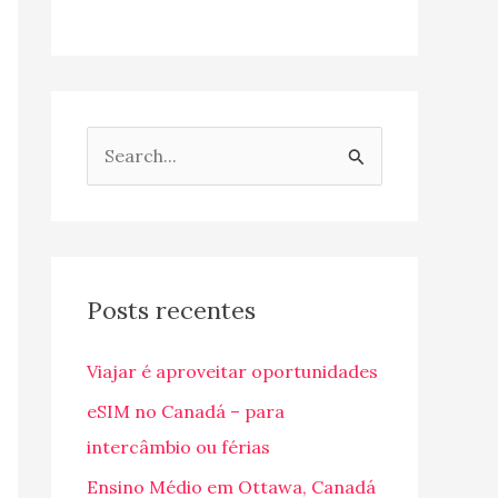
P
e
s
q
u
Posts recentes
i
Viajar é aproveitar oportunidades
s
a
eSIM no Canadá – para
r
intercâmbio ou férias
p
Ensino Médio em Ottawa, Canadá