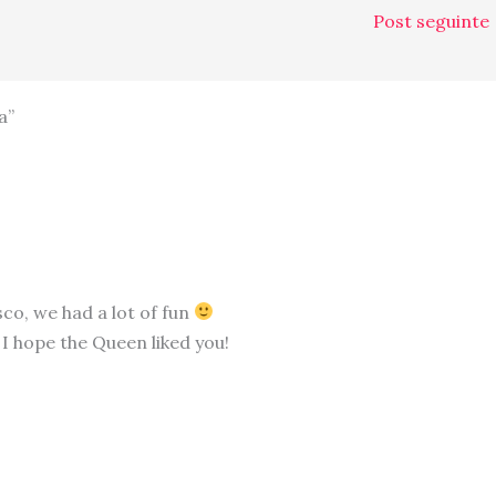
Post seguinte
a”
sco, we had a lot of fun
 I hope the Queen liked you!