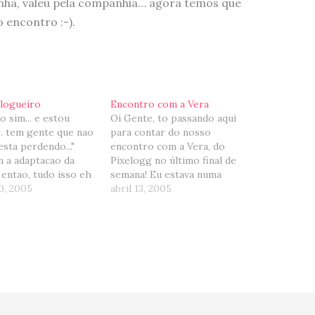
pinha, valeu pela companhia… agora temos que
 encontro :-).
Blogueiro
Encontro com a Vera
o sim... e estou
Oi Gente, to passando aqui
.. tem gente que nao
para contar do nosso
esta perdendo..."
encontro com a Vera, do
m a adaptacao da
Pixelogg no último final de
. entao, tudo isso eh
semana! Eu estava numa
memorar o Dia do
0, 2005
correria danada e só agora
abril 13, 2005
 (hoje). Eu nao sei
sobrou um tempinho para
veio essa historia,
contar :-). O encontro foi
ventou, se eh
DEZ. A Vera eh aquela
e coisas do tipo...
delicadeza (basta olhar o seu
mo eu…
rostinho nas fotos),…