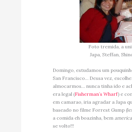
Foto tremida, a un
Japa, Steffan, Shin
Domingo, estudamos um pouquinho
San Francisco… Dessa vez, escolh
almocarmos… nunca tinha ido e ache
era legal (
Fisherman’s Wharf
) e co
em camarao, iria agradar a Japa qu
baseado no filme Forrest Gump (lem
a comida eh boazinha, bem
americ
se volto!!!