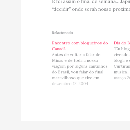
E foi assim o final de semana… Ja
“decidir” onde serah nosso proximo
Relacionado
Encontro com blogueiros do
Dia do 
Canadá
"Eu blog
Antes de voltar a falar de
vivendo.
Minas e de toda a nossa
bloga e 
viagem por alguns cantinhos
Curtira
do Brasil, vou falar do final
musica..
maravilhoso que tive em
para co
março 2
Sampa. Duas coisas super
dezembro 13, 2004
Blogeiro
importantes aconteceram;
da onde 
conheci vários amigos
quem in
blogueiros (que agora se
verdade 
tornaram amigos reais) e
mas co
também fomos batizar meu
afilhadinho, mas isso…