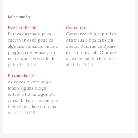
Relacionado
Bye bye Brasil
Camberra
Estava ensaindo para
Camberra eh a capital da
escrever esse post ha
Australia e fica mais ou
algumas semanas... mas a
menos 3 horas de Sydney
preguica de pensar, foi
(fora do litoral). O nome
maior que a vontade de
da cidade se derivou do
escrever e contar
julho 18, 2005
nome aborigene
abril 18, 2006
minhas impressoes
Kamberra e significa
Eu queria ser…
sobre a leitura que fiz o
“Ponto de Encontro”, o
As vezes eu me pego
mes passado sobre o
mesmo significado da
lendo alguns blogs,
livro "Bye Bye Brasil",
palavra Toronto... Eu
entrevistas, artigos ou
escrito por Anna
achei a cidade super
coisa do tipo... e sempre
Francesca C. Araujo.
gracinha e bem
fico admirada com o que
Esse livro fez um certo…
organizada... a
as outras pessoas fazem;
maio 21, 2005
arquitetura…
ou porque elas
participam de algum
grupo de caridade, ou
porque tem uma voz