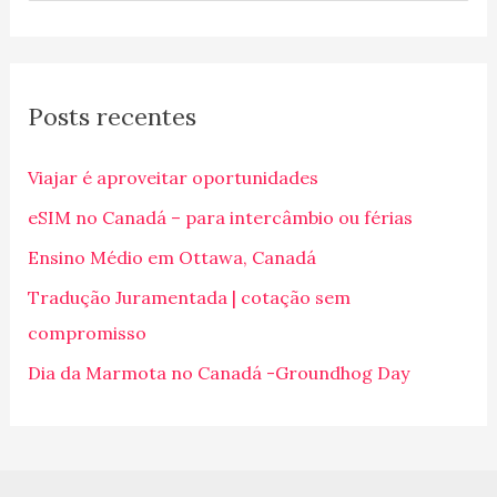
e
s
q
Posts recentes
u
i
Viajar é aproveitar oportunidades
s
eSIM no Canadá – para intercâmbio ou férias
a
Ensino Médio em Ottawa, Canadá
r
p
Tradução Juramentada | cotação sem
o
compromisso
r
Dia da Marmota no Canadá -Groundhog Day
: