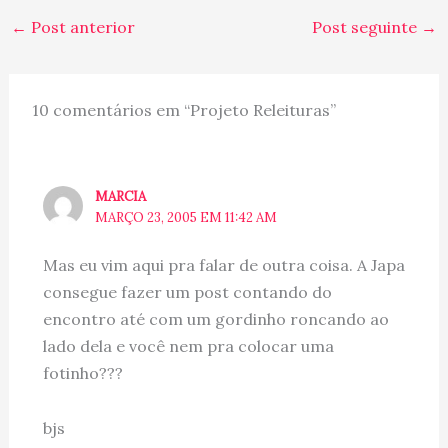
lindissima, ou por que
←
Post anterior
Post seguinte
→
defendem a todo custo
um ideal ou…
10 comentários em “Projeto Releituras”
MARCIA
MARÇO 23, 2005 EM 11:42 AM
Mas eu vim aqui pra falar de outra coisa. A Japa
consegue fazer um post contando do
encontro até com um gordinho roncando ao
lado dela e você nem pra colocar uma
fotinho???
bjs