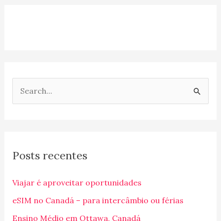
P
e
s
q
Posts recentes
u
i
Viajar é aproveitar oportunidades
s
eSIM no Canadá – para intercâmbio ou férias
a
Ensino Médio em Ottawa, Canadá
r