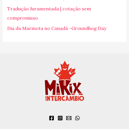
p
Tradução Juramentada | cotação sem
o
compromisso
r
Dia da Marmota no Canadá -Groundhog Day
: