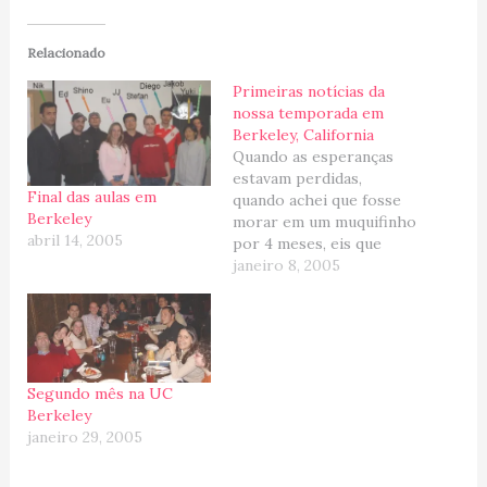
Relacionado
Primeiras notícias da
nossa temporada em
Berkeley, California
Quando as esperanças
estavam perdidas,
Final das aulas em
quando achei que fosse
Berkeley
morar em um muquifinho
abril 14, 2005
por 4 meses, eis que
ontem a noite
janeiro 8, 2005
encontramos um apê
simpático para ficar!
Bom, ne?! Agora estamos
livres para curtir o final
de semana e o niver do
Segundo mês na UC
Kiko numa boa. Aliás,
Berkeley
essa parte de “mudar”…
janeiro 29, 2005