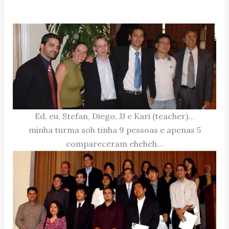
Ed, eu, Stefan, Diego, JJ e Kari (teacher)…
minha turma soh tinha 9 pessoas e apenas 5
compareceram eheheh…