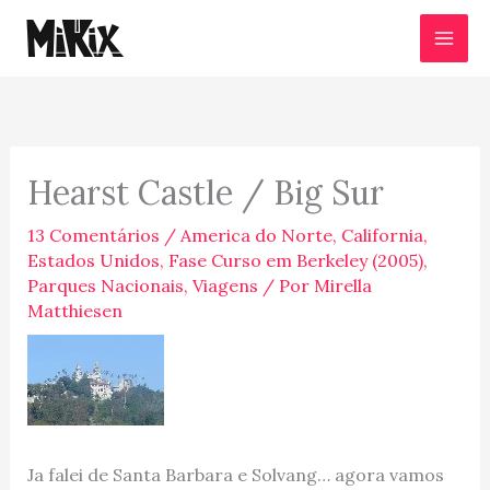
Ir
para
o
conteúdo
Hearst Castle / Big Sur
13 Comentários
/
America do Norte
,
California
,
Estados Unidos
,
Fase Curso em Berkeley (2005)
,
Parques Nacionais
,
Viagens
/ Por
Mirella
Matthiesen
Ja falei de Santa Barbara e Solvang… agora vamos