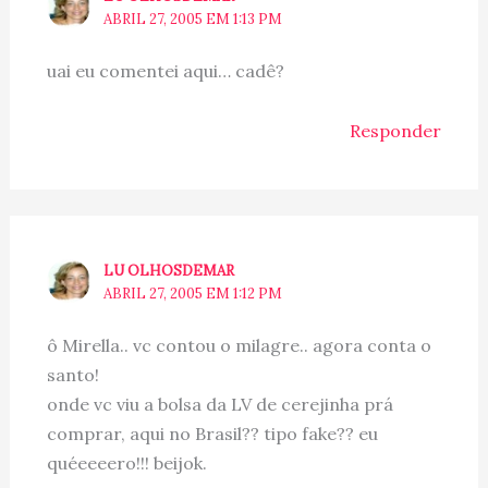
ABRIL 27, 2005 EM 1:13 PM
uai eu comentei aqui… cadê?
Responder
LU OLHOSDEMAR
ABRIL 27, 2005 EM 1:12 PM
ô Mirella.. vc contou o milagre.. agora conta o
santo!
onde vc viu a bolsa da LV de cerejinha prá
comprar, aqui no Brasil?? tipo fake?? eu
quéeeeero!!! beijok.