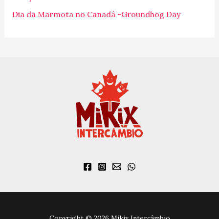
r
Dia da Marmota no Canadá -Groundhog Day
:
Copyright © 2026 Mikix Intercâmbio