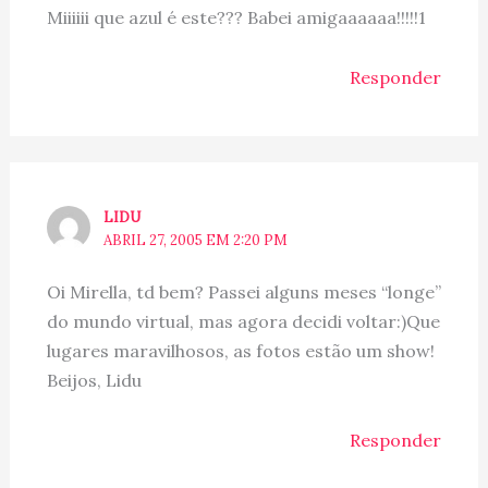
Miiiiii que azul é este??? Babei amigaaaaaa!!!!!1
Responder
LIDU
ABRIL 27, 2005 EM 2:20 PM
Oi Mirella, td bem? Passei alguns meses “longe”
do mundo virtual, mas agora decidi voltar:)Que
lugares maravilhosos, as fotos estão um show!
Beijos, Lidu
Responder