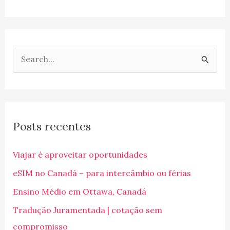
P
e
s
q
Posts recentes
u
i
Viajar é aproveitar oportunidades
s
eSIM no Canadá – para intercâmbio ou férias
a
Ensino Médio em Ottawa, Canadá
r
p
Tradução Juramentada | cotação sem
o
compromisso