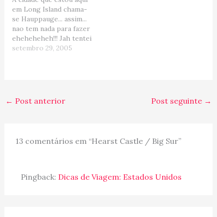
em Long Island chama-
se Hauppauge... assim...
nao tem nada para fazer
eheheheheh!!! Jah tentei
caminhar pela redondeza
setembro 29, 2005
para verificar se
encontrava algum lugar
interessante para sentar
e observar a vida, mas
nao tive muito sorte. Na
←
Post anterior
Post seguinte
→
verdade ,caminhar por
aqui eh uma aventura,
pois em…
13 comentários em “Hearst Castle / Big Sur”
Pingback:
Dicas de Viagem: Estados Unidos