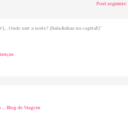
Post seguinte
… Onde sair a noite? (Baladinhas na capital!)”
ianças
... Blog de Viagem