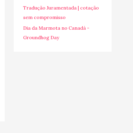
o
Tradução Juramentada | cotação
r
sem compromisso
:
Dia da Marmota no Canadá -
Groundhog Day