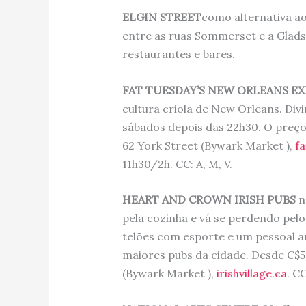
ELGIN STREET
como alternativa ao
entre as ruas Sommerset e a Glad
restaurantes e bares.
FAT TUESDAY’S NEW ORLEANS E
cultura criola de New Orleans. Divi
sábados depois das 22h30. O preç
62 York Street (Bywark Market ),
fa
11h30/2h. CC: A, M, V.
HEART AND CROWN IRISH PUBS
n
pela cozinha e vá se perdendo pelo
telões com esporte e um pessoal 
maiores pubs da cidade. Desde C$5 
(Bywark Market ),
irishvillage.ca
. CC