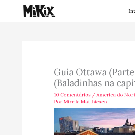
Ir
In
para
o
conteúdo
Guia Ottawa (Parte
(Baladinhas na capit
10 Comentários
/
America do Nor
Por
Mirella Matthiesen