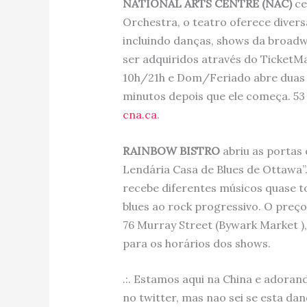
NATIONAL ARTS CENTRE (NAC)
ce
Orchestra, o teatro oferece divers
incluindo danças, shows da broadw
ser adquiridos através do TicketMa
10h/21h e Dom/Feriado abre duas h
minutos depois que ele começa. 53 
cna.ca
.
RAINBOW BISTRO
abriu as portas
Lendária Casa de Blues de Ottawa”. 
recebe diferentes músicos quase to
blues ao rock progressivo. O preç
76 Murray Street (Bywark Market )
para os horários dos shows.
.:. Estamos aqui na China e adora
no twitter, mas nao sei se esta da