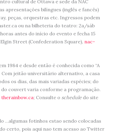
ntro cultural de Ottawa e sede da NAC
as apresentações bilíngues (inglês e fancês)
ay, peças, orquestras etc. Ingressos podem
ster.ca ou na bilheteria do teatro: 2a/sáb
oras antes do início do evento e fecha 15
Elgin Street (Confederation Square),
nac-
 em 1984 e desde então é conhecida como “A
Com jeitão universitário alternativo, a casa
dos os dias, das mais variadas espécies; do
o do couvert varia conforme a programação.
,
therainbow.ca
; Consulte o
schedule
do site
ndo …algumas fotinhos estao sendo colocadas
ndo certo, pois aqui nao tem acesso ao Twitter