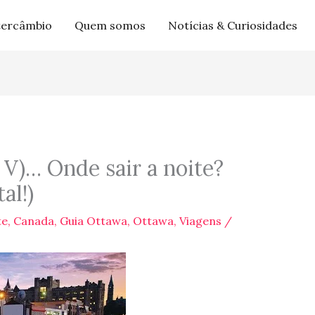
tercâmbio
Quem somos
Notícias & Curiosidades
 V)… Onde sair a noite?
al!)
te
,
Canada
,
Guia Ottawa
,
Ottawa
,
Viagens
/