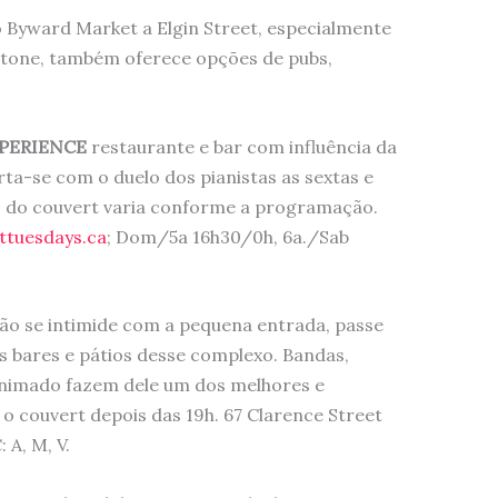
 Byward Market a Elgin Street, especialmente
stone, também oferece opções de pubs,
XPERIENCE
restaurante e bar com influência da
rta-se com o duelo dos pianistas as sextas e
o do couvert varia conforme a programação.
ttuesdays.ca
; Dom/5a 16h30/0h, 6a./Sab
ão se intimide com a pequena entrada, passe
s bares e pátios desse complexo. Bandas,
animado fazem dele um dos melhores e
o couvert depois das 19h. 67 Clarence Street
: A, M, V.