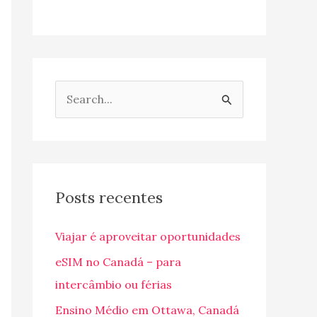
P
e
s
q
u
Posts recentes
i
Viajar é aproveitar oportunidades
s
a
eSIM no Canadá – para
r
intercâmbio ou férias
p
Ensino Médio em Ottawa, Canadá