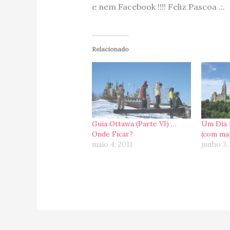
e nem Facebook !!!! Feliz Pascoa .:.
Relacionado
Guia Ottawa (Parte VI) …
Um Dia 
Onde Ficar?
(com ma
maio 4, 2011
junho 3,