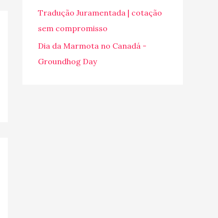
o
Tradução Juramentada | cotação
r
sem compromisso
:
Dia da Marmota no Canadá -
Groundhog Day