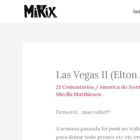
Ir
In
para
o
conteúdo
Las Vegas II (Elton
21 Comentários
/
America do Nor
Mirella Matthiesen
Demorei… mas voltei!!!
A semana passada foi punk no trabal
para deixar tudo pronto etc etc e