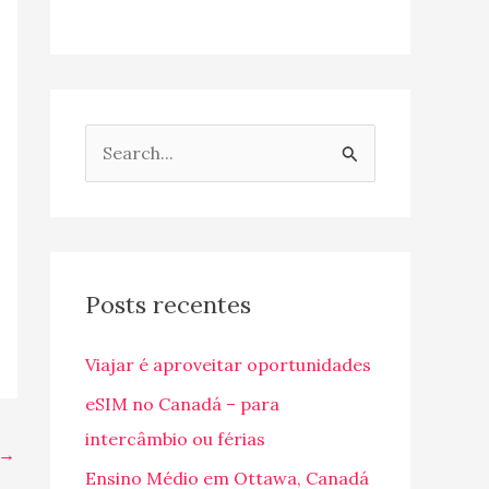
P
e
s
q
u
Posts recentes
i
Viajar é aproveitar oportunidades
s
a
eSIM no Canadá – para
r
intercâmbio ou férias
→
p
Ensino Médio em Ottawa, Canadá