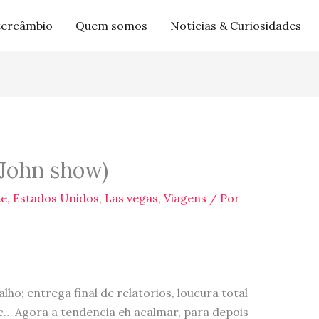
tercâmbio
Quem somos
Notícias & Curiosidades
 John show)
te
,
Estados Unidos
,
Las vegas
,
Viagens
/ Por
ho; entrega final de relatorios, loucura total
tc… Agora a tendencia eh acalmar, para depois