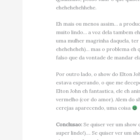
ehehehehehhehe.
Eh mais ou menos assim… a produ
muito lindo… a voz dela tambem eh
uma mulher magrinha daquela, ter
eheheheheh)… mas o problema eh qu
falso que da vontade de mandar el
Por outro lado, o show do Elton 
estava esperando, o que me decep
Elton John eh fantastica, ele eh a
vermelho (cor do amor). Alem do s
cerejas aparecendo, uma coisa
Conclusao:
Se quiser ver um show d
super lindo!)…. Se quiser ver um s