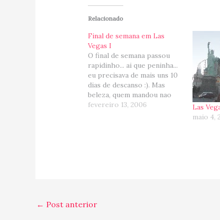
Relacionado
Final de semana em Las
Vegas I
O final de semana passou
rapidinho... ai que peninha...
eu precisava de mais uns 10
dias de descanso :). Mas
beleza, quem mandou nao
ganhar na loteira ou na
fevereiro 13, 2006
Las Veg
roleta, ne?! Mas vamos ao
maio 4,
meus aos comentarios
gerais: :arrow: Las Vegas
continua igualzinho... incrivel
como essa cidade nao para
de…
←
Post anterior