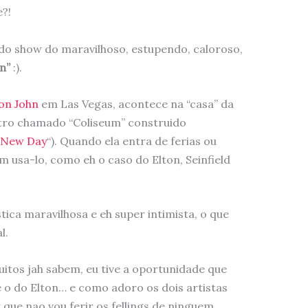
?!
 do show do maravilhoso, estupendo, caloroso,
hn”
:).
ton John
em Las Vegas, acontece na “casa” da
tro chamado “Coliseum” construido
 New Day
“). Quando ela entra de ferias ou
m usa-lo, como eh o caso do Elton, Seinfield
tica maravilhosa e eh super intimista, o que
l.
tos jah sabem, eu tive a oportunidade que
 e o do Elton… e como adoro os dois artistas
r que nao vou ferir os fellings de ninguem…