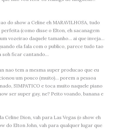
cao do show a Celine eh MARAVILHOSA, tudo
 perfeita (como disse o Elton, eh sacanagem
 um vozeirao daquele tamanho… ai que inveja…
ando ela fala com o publico, parece tudo tao
a soh ficar cantando…
John nao tem a mesma super producao que eu
cionou um pouco (muito)… porem a pessoa
nimado, SIMPATICO e toca muito naquele piano
how ser super gay, ne? Peito voando, banana e
a Celine Dion, vah para Las Vegas (o show eh
how do Elton John, vah para qualquer lugar que