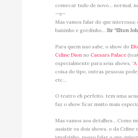
comecar tudo de novo… normal, ne
—x—
Mas vamos falar do que interessa;
baixinho e gordinho…
Sir “Elton Jo
Para quem nao sabe, o show do
El
Celine Dion
no
Caesars Palace
(tea
especialmente para seus shows, “
A
coisa do tipo, outras pessoas pode
etc…
O teatro eh perfeito, tem uma acus
faz o show ficar muito mais especia
Mas vamos aos detalhes… Como mui
assistir os dois shows, o da Celine
igualzinho, posso falar o que quise