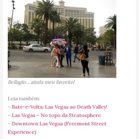
Bellagio… ainda meu favorito!
Leia também:
–
Bate-e-Volta: Las Vegas ao Death Valley!
–
Las Vegas – No topo da Stratosphere
–
Downtown Las Vegas (Freemont Street
Experience)