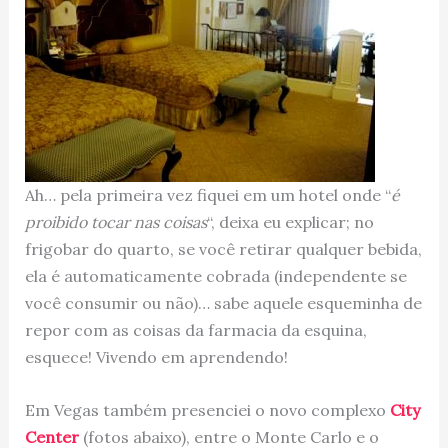
Ah… pela primeira vez fiquei em um hotel onde “
é
proibido tocar nas coisas
“, deixa eu explicar; no
frigobar do quarto, se você retirar qualquer bebida,
ela é automaticamente cobrada (independente se
você consumir ou não)… sabe aquele esqueminha de
repor com as coisas da farmacia da esquina,
esquece! Vivendo em aprendendo!
Em Vegas também presenciei o novo complexo
City
Center
(fotos abaixo), entre o Monte Carlo e o