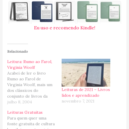
Eu uso e recomendo Kindle!
Relacionado
Leitura: Rumo ao Farol,
Virginia Woolf
Acabei de ler o livro
Rumo ao Farol de
Virginia Woolf, mais um
Leituras de 2021 – Livros
dos clássicos do
lidos e aprendizado
conjunto de livros da
novembro 7, 2021
coletânea da Folha de
julho 8, 2004
São Paulo que meu pai
Leituras Gratuitas
me deu (eu pedi, mas ele
Para quem quer uma
atendeu!). Foi a primeira
fonte gratuita de cultura
vez que li uma obra