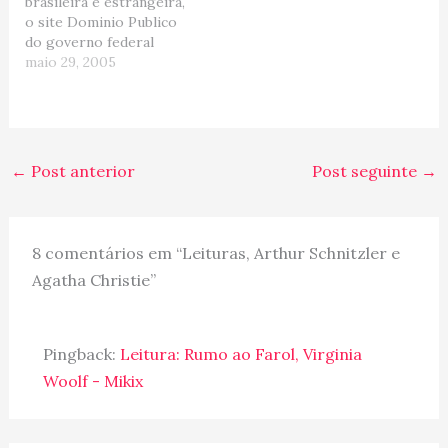
brasileira e estrangeira,
dessa autora e me
o site Dominio Publico
apaixonei. Na…
do governo federal
brasileiro esta ficando
maio 29, 2005
excelente. O acervo de
livros classicos eh
grande e vale a pena dar
uma espiadinha. Voce
encontrar escritores
←
Post anterior
Post seguinte
→
como; Machado de Assis,
José de Alencar, Gil
Vicente, Alan Poe,…
8 comentários em “Leituras, Arthur Schnitzler e
Agatha Christie”
Pingback:
Leitura: Rumo ao Farol, Virginia
Woolf - Mikix