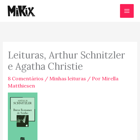
Ir
para
o
conteúdo
Leituras, Arthur Schnitzler
e Agatha Christie
8 Comentários
/
Minhas leituras
/ Por
Mirella
Matthiesen