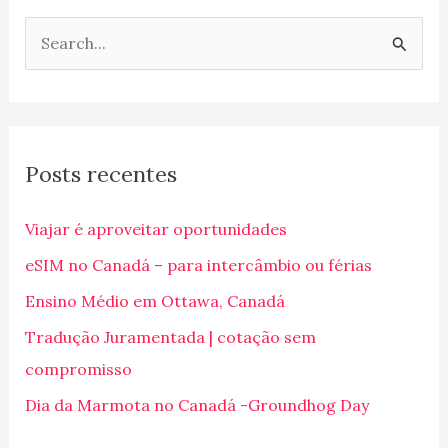
P
e
s
q
Posts recentes
u
i
Viajar é aproveitar oportunidades
s
eSIM no Canadá – para intercâmbio ou férias
a
Ensino Médio em Ottawa, Canadá
r
p
Tradução Juramentada | cotação sem
o
compromisso
r
Dia da Marmota no Canadá -Groundhog Day
: