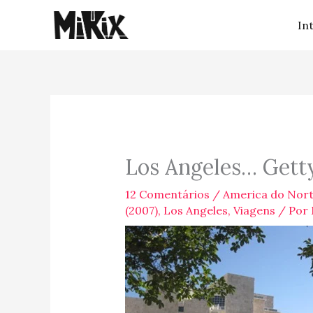
Ir
In
para
o
conteúdo
Los Angeles… Gett
12 Comentários
/
America do Nor
(2007)
,
Los Angeles
,
Viagens
/ Por