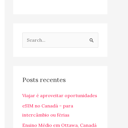
P
e
s
q
u
Posts recentes
i
Viajar é aproveitar oportunidades
s
a
eSIM no Canadá – para
r
intercâmbio ou férias
p
Ensino Médio em Ottawa, Canadá