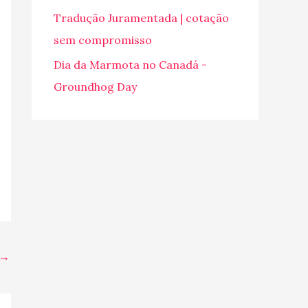
o
Tradução Juramentada | cotação
r
sem compromisso
:
Dia da Marmota no Canadá -
Groundhog Day
→