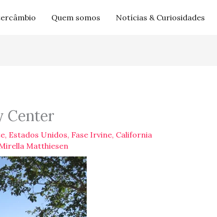
tercâmbio
Quem somos
Notícias & Curiosidades
y Center
te
,
Estados Unidos
,
Fase Irvine, California
Mirella Matthiesen