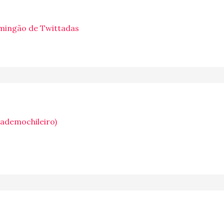
mingão de Twittadas
iademochileiro)