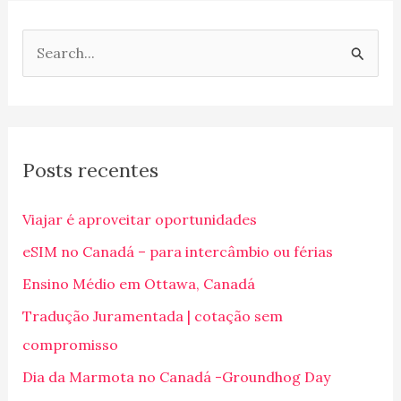
P
e
s
q
Posts recentes
u
i
Viajar é aproveitar oportunidades
s
eSIM no Canadá – para intercâmbio ou férias
a
Ensino Médio em Ottawa, Canadá
r
p
Tradução Juramentada | cotação sem
o
compromisso
r
Dia da Marmota no Canadá -Groundhog Day
: