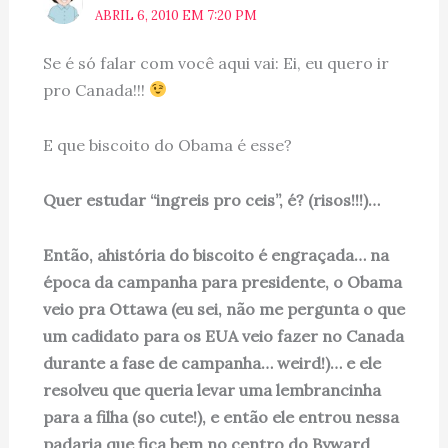
ABRIL 6, 2010 EM 7:20 PM
Se é só falar com você aqui vai: Ei, eu quero ir
pro Canada!!!
E que biscoito do Obama é esse?
Quer estudar “ingreis pro ceis”, é? (risos!!!)…
Então, ahistória do biscoito é engraçada… na
época da campanha para presidente, o Obama
veio pra Ottawa (eu sei, não me pergunta o que
um cadidato para os EUA veio fazer no Canada
durante a fase de campanha… weird!)… e ele
resolveu que queria levar uma lembrancinha
para a filha (so cute!), e então ele entrou nessa
padaria que fica bem no centro do Byward