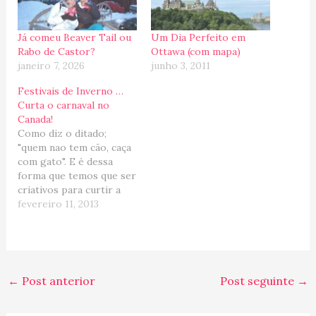
Já comeu Beaver Tail ou
Um Dia Perfeito em
Rabo de Castor?
Ottawa (com mapa)
janeiro 7, 2026
junho 3, 2011
Festivais de Inverno …
Curta o carnaval no
Canada!
Como diz o ditado;
"quem nao tem cão, caça
com gato". E é dessa
forma que temos que ser
criativos para curtir a
época do carnaval no
fevereiro 11, 2013
Canada. Que tal um
banho de neve??? (Foto
por Carnaval de Québec)
Como em fevereiro ainda
estamos no alto inverno
←
Post anterior
Post seguinte
→
no meu congelador,…