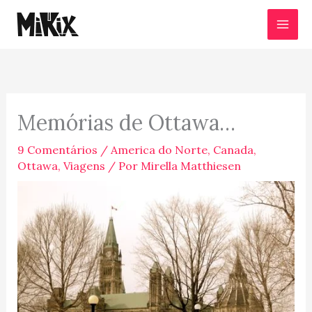
Ir
para
o
conteúdo
Memórias de Ottawa…
9 Comentários
/
America do Norte
,
Canada
,
Ottawa
,
Viagens
/ Por
Mirella Matthiesen