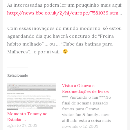
As interessadas podem ler um pouquinho mais aqui:
http://news.bbc.co.uk/2/hi/europe/7581039.stm
…
Com essas inovações do mundo moderno, só estou
aguardando dia que haverá concurso de “Freira
hábito molhado” … ou … “Clube das batinas para
Mulheres”… e por aí vai…
Relacionado
Visita a Ottawa e
Recomedações de livros
*** Visitando o Ian ***No
final de semana passado
fomos para Ottawa
Momento Tommy no
visitar Ian & family... meu
Estadão…
afilhado esta a coisa mais
agosto 27, 2009
fofa e agora é jogador
novembro 12, 2009