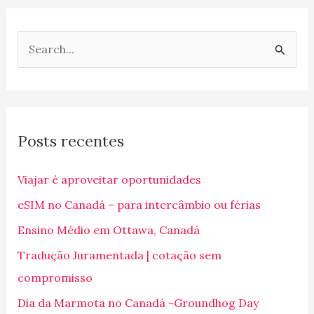
P
e
s
q
Posts recentes
u
i
Viajar é aproveitar oportunidades
s
eSIM no Canadá – para intercâmbio ou férias
a
Ensino Médio em Ottawa, Canadá
r
p
Tradução Juramentada | cotação sem
o
compromisso
r
Dia da Marmota no Canadá -Groundhog Day