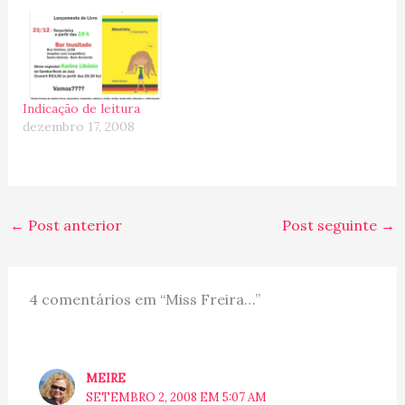
de hockey :) . Segue
algumas fotinhos p/
ilustrar nosso encontro.
Eu com as crianças ... e o
fofo Ian dormindo ... Os…
Indicação de leitura
dezembro 17, 2008
←
Post anterior
Post seguinte
→
4 comentários em “Miss Freira…”
MEIRE
SETEMBRO 2, 2008 EM 5:07 AM