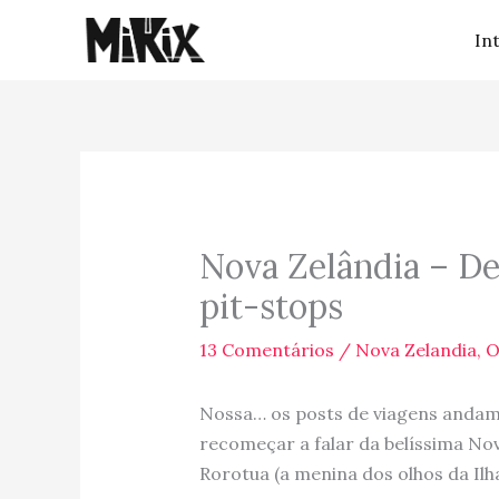
Ir
In
para
o
conteúdo
Nova Zelândia – D
pit-stops
13 Comentários
/
Nova Zelandia
,
O
Nossa… os posts de viagens andam
recomeçar a falar da belíssima No
Rorotua (a menina dos olhos da Il