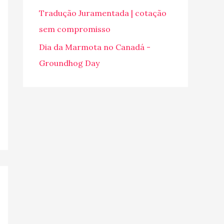
o
Tradução Juramentada | cotação
r
sem compromisso
:
Dia da Marmota no Canadá -
Groundhog Day