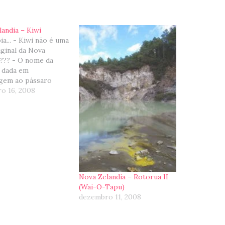
andia – Kiwi
ia... - Kiwi não é uma
iginal da Nova
a??? - O nome da
i dada em
em ao pássaro
as) símbolo da Nova
o 16, 2008
a, também chamado
Que na Australia e
andia a fruta é
de "kiwifruit", para
 confundida com…
Nova Zelandia – Rotorua II
(Wai-O-Tapu)
dezembro 11, 2008