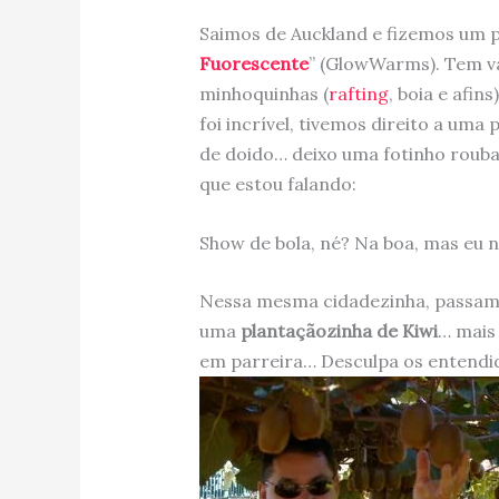
Saimos de Auckland e fizemos um 
Fuorescente
” (GlowWarms). Tem vá
minhoquinhas (
rafting
, boia e afin
foi incrível, tivemos direito a u
de doido… deixo uma fotinho roub
que estou falando:
Show de bola, né? Na boa, mas eu 
Nessa mesma cidadezinha, passam
uma
plantaçãozinha de Kiwi
… mais
em parreira… Desculpa os entendid