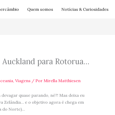
tercâmbio
Quem somos
Notícias & Curiosidades
e Auckland para Rotorua…
ceania
,
Viagens
/ Por
Mirella Matthiesen
 devagar quase parando, né?! Mas deixa eu
va Zelândia… e o objetivo agora é chega em
ha do Norte)…