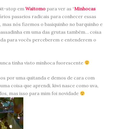
pit-stop em
Waitomo
para ver as “
Minhocas
rios passeios radicais para conhecer essas
s), mas nós fizemos o basiquinho no barquinho e
ma passadinha em uma das grutas também… coisa
ada para vocês perceberem e entenderem o
nunca tinha visto minhoca fuorescente
os por uma quitanda e demos de cara com
 uma coisa que aprendi, kiwi nasce como uva,
os, mas isso para mim foi novidade