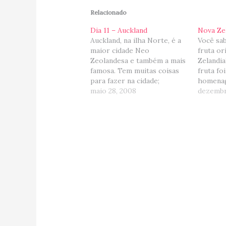
Relacionado
Dia 11 – Auckland
Nova Zel
Auckland, na ilha Norte, é a
Você sab
maior cidade Neo
fruta or
Zeolandesa e também a mais
Zelandi
famosa. Tem muitas coisas
fruta fo
para fazer na cidade;
homenag
museus, restaurantes,
maio 28, 2008
(sem as
dezembr
atividades, pequenas ilhotas
Zelandi
etc… porém, devo admitir
kiwi? - 
que um ou dois dias é mais
Nova Zel
que suficiente para
chamada 
conhecer a cidade. Não me
não ser
entendam mal, Auckland é…