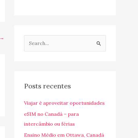
→
P
e
s
q
u
Posts recentes
i
Viajar é aproveitar oportunidades
s
a
eSIM no Canadá – para
r
intercâmbio ou férias
p
Ensino Médio em Ottawa, Canadá