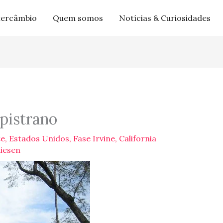
tercâmbio
Quem somos
Notícias & Curiosidades
pistrano
te
,
Estados Unidos
,
Fase Irvine, California
hiesen