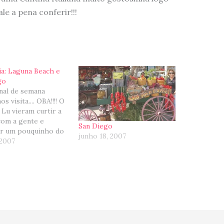
ale a pena conferir!!!
ia: Laguna Beach e
go
nal de semana
 visita.... OBA!!!! O
 Lu vieram curtir a
com a gente e
San Diego
r um pouquinho do
junho 18, 2007
nde estamos morando
 2007
ente, São Pedro não
o genoroso... mas
ssim, deu para
stante... afinal de
estar entre amigos é
…