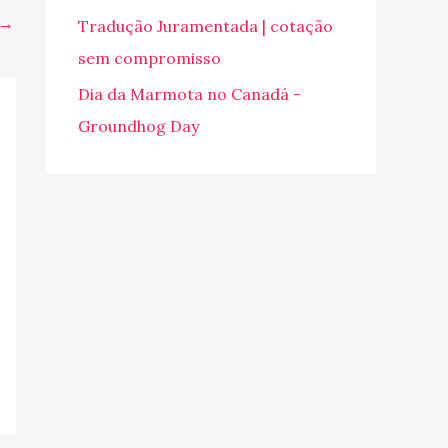
o
→
Tradução Juramentada | cotação
r
sem compromisso
:
Dia da Marmota no Canadá -
Groundhog Day