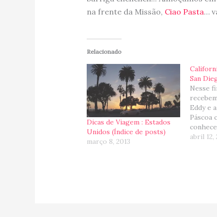
na frente da Missão,
Ciao Pasta
… v
Relacionado
Californ
San Die
Nesse fi
recebemos
Eddy e a
Páscoa 
Dicas de Viagem : Estados
conhece
Unidos (Índice de posts)
local o
abril 12,
março 8, 2013
Infelizm
foi muit
mesmo a
curtir ba
contas, 
sempre