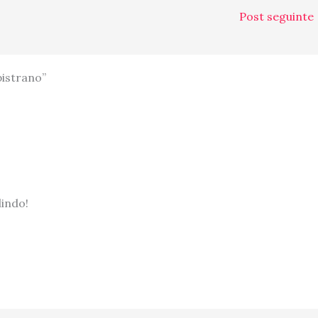
Post seguinte
istrano”
lindo!