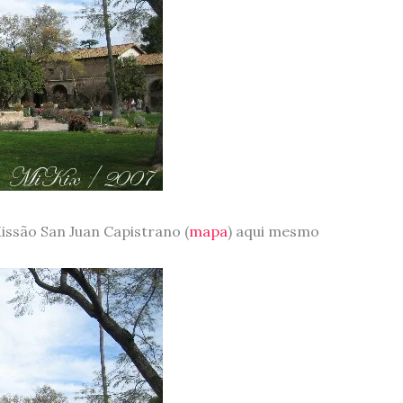
issão San Juan Capistrano (
mapa
) aqui mesmo