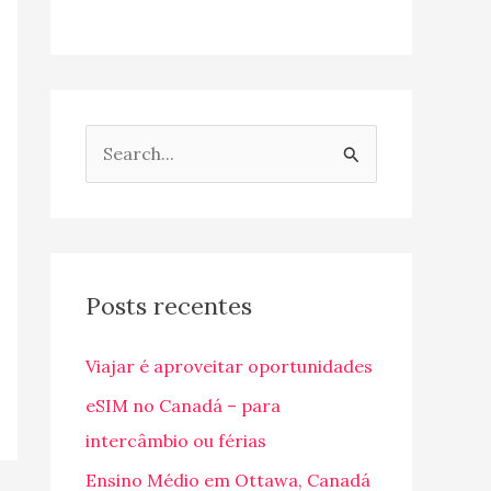
P
e
s
q
u
Posts recentes
i
Viajar é aproveitar oportunidades
s
a
eSIM no Canadá – para
r
intercâmbio ou férias
p
Ensino Médio em Ottawa, Canadá