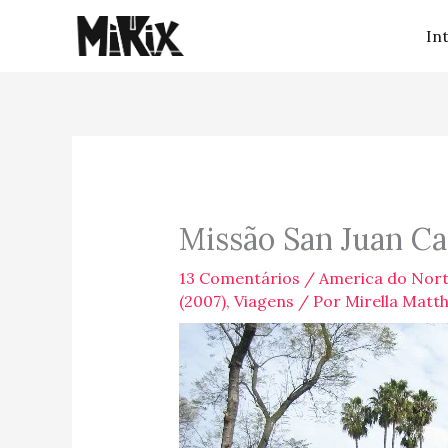
Ir
In
para
o
conteúdo
Missão San Juan Ca
13 Comentários
/
America do Nor
(2007)
,
Viagens
/ Por
Mirella Matt