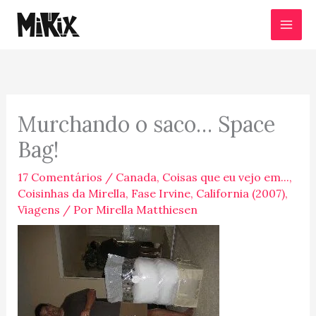
Ir
para
o
conteúdo
Murchando o saco… Space
Bag!
17 Comentários
/
Canada
,
Coisas que eu vejo em...
,
Coisinhas da Mirella
,
Fase Irvine, California (2007)
,
Viagens
/ Por
Mirella Matthiesen