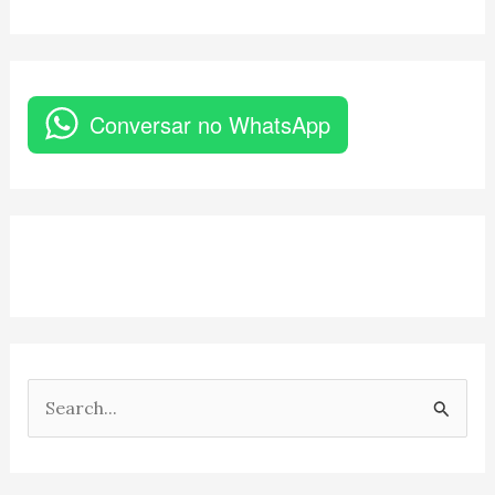
Conversar no WhatsApp
P
e
s