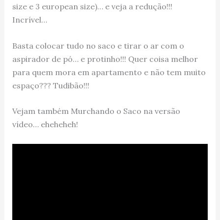
size e 3 european size)… e veja a redução!!!
Incrível…
Basta colocar tudo no saco e tirar o ar com o
aspirador de pó… e protinho!!! Quer coisa melhor
para quem mora em apartamento e não tem muito
espaço??? Tudibão!!!
Vejam também Murchando o Saco na versão
vídeo… eheheheh!