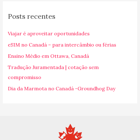
q
Posts recentes
u
i
Viajar é aproveitar oportunidades
s
eSIM no Canadá – para intercâmbio ou férias
a
Ensino Médio em Ottawa, Canadá
r
p
Tradução Juramentada | cotação sem
o
compromisso
r
Dia da Marmota no Canadá -Groundhog Day
: