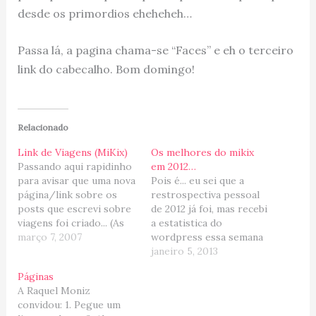
desde os primordios eheheheh…
Passa lá, a pagina chama-se “Faces” e eh o terceiro
link do cabecalho. Bom domingo!
Relacionado
Link de Viagens (MiKix)
Os melhores do mikix
Passando aqui rapidinho
em 2012…
para avisar que uma nova
Pois é... eu sei que a
página/link sobre os
restrospectiva pessoal
posts que escrevi sobre
de 2012 já foi, mas recebi
viagens foi criado... (As
a estatistica do
páginas são aqueles
março 7, 2007
wordpress essa semana
quadradinhos que ficam
e achei bacana dividir om
janeiro 5, 2013
em cima do layout do
vocês os números do
Páginas
blog). Ou se preferir...
nosso blog de viagens...
A Raquel Moniz
click aqui para acessar.
Posts mais lidos do
convidou: 1. Pegue um
mikix: Foram 83 novos