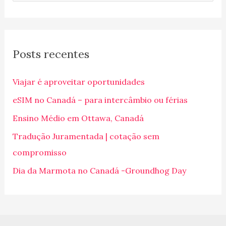
e
s
q
Posts recentes
u
i
Viajar é aproveitar oportunidades
s
eSIM no Canadá – para intercâmbio ou férias
a
Ensino Médio em Ottawa, Canadá
r
p
Tradução Juramentada | cotação sem
o
compromisso
r
Dia da Marmota no Canadá -Groundhog Day
: