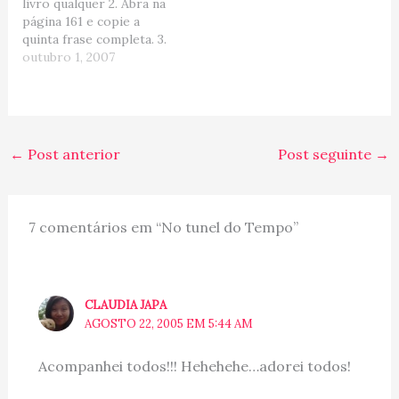
livro qualquer 2. Abra na
posts em 2012, sendo
página 161 e copie a
que o mais acessado foi…
quinta frase completa. 3.
Poste a frase no blog,
outubro 1, 2007
não esquecendo de colar
o link de quem enviou. 4.
Não escolher a melhor
frase, nem melhor livro
5. Repassar pra 5 blogs
←
Post anterior
Post seguinte
→
Minha…
7 comentários em “No tunel do Tempo”
CLAUDIA JAPA
AGOSTO 22, 2005 EM 5:44 AM
Acompanhei todos!!! Hehehehe…adorei todos!