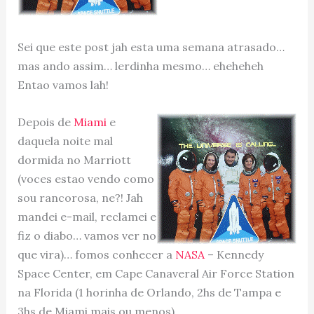
Sei que este post jah esta uma semana atrasado…
mas ando assim… lerdinha mesmo… eheheheh
Entao vamos lah!
Depois de
Miami
e
daquela noite mal
dormida no Marriott
(voces estao vendo como
sou rancorosa, ne?! Jah
mandei e-mail, reclamei e
fiz o diabo… vamos ver no
que vira)… fomos conhecer a
NASA
– Kennedy
Space Center, em Cape Canaveral Air Force Station
na Florida (1 horinha de Orlando, 2hs de Tampa e
3hs de Miami mais ou menos).