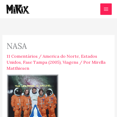
Ir
para
o
conteúdo
NASA
11 Comentários
/
America do Norte
,
Estados
Unidos
,
Fase Tampa (2005)
,
Viagens
/ Por
Mirella
Matthiesen