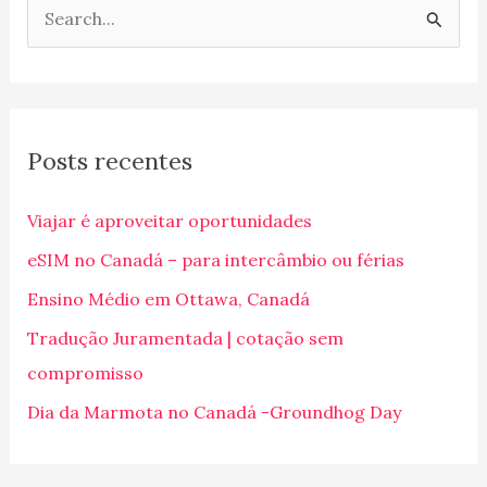
P
e
s
q
Posts recentes
u
i
Viajar é aproveitar oportunidades
s
eSIM no Canadá – para intercâmbio ou férias
a
Ensino Médio em Ottawa, Canadá
r
p
Tradução Juramentada | cotação sem
o
compromisso
r
Dia da Marmota no Canadá -Groundhog Day
: