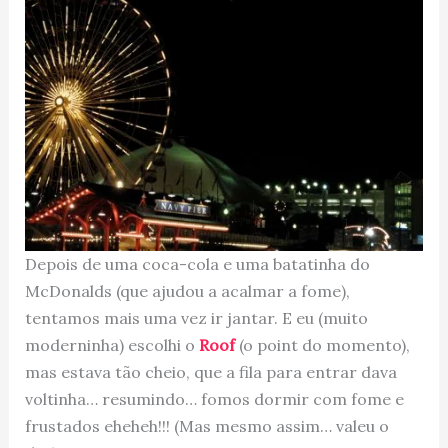
Depois de uma coca-cola e uma batatinha do
McDonalds (que ajudou a acalmar a fome),
tentamos mais uma vez ir jantar. E eu (muito
moderninha) escolhi o
Roof
(o point do momento),
mas estava tão cheio, que a fila para entrar dava
voltinha… resumindo… fomos dormir com fome e
frustados eheheh!!! (Mas mesmo assim… valeu o