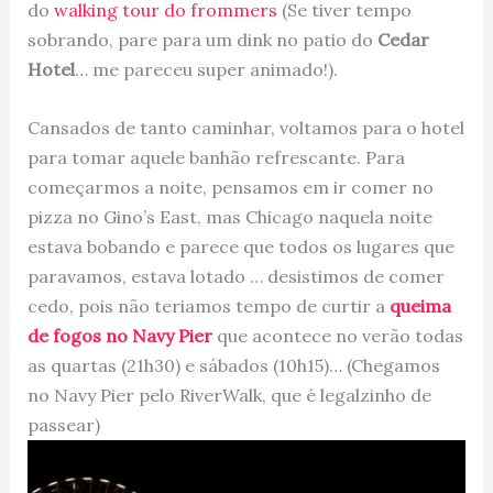
do
walking tour do frommers
(Se tiver tempo
sobrando, pare para um dink no patio do
Cedar
Hotel
… me pareceu super animado!).
Cansados de tanto caminhar, voltamos para o hotel
para tomar aquele banhão refrescante. Para
começarmos a noite, pensamos em ir comer no
pizza no Gino’s East, mas Chicago naquela noite
estava bobando e parece que todos os lugares que
paravamos, estava lotado … desistimos de comer
cedo, pois não teriamos tempo de curtir a
queima
de fogos no Navy Pier
que acontece no verão todas
as quartas (21h30) e sábados (10h15)… (Chegamos
no Navy Pier pelo RiverWalk, que é legalzinho de
passear)