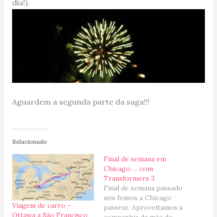
dia!).
Aguardem a segunda parte da saga!!!
Relacionado
Final de semana em
Chicago … com
Transformers 3
Final de semana passado
nós fomos a Chicago
Viagem de carro –
passear. Aproveitamos a
Ottawa a São Francisco
companhia da mãe do