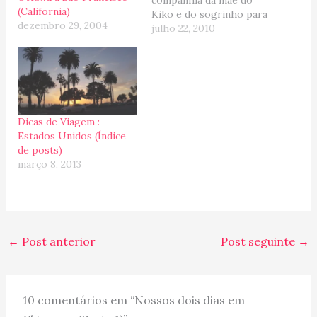
(California)
Kiko e do sogrinho para
dezembro 29, 2004
descobrir a cidade que
julho 22, 2010
haviamos conhecido
rapidinho no Ano Novo
de 2004-2005. Nem
preciso comentar que a
cidade continua linda...
muuuuuito linda! Mas não
Dicas de Viagem :
é sobre ela que eu
Estados Unidos (Índice
quero…
de posts)
março 8, 2013
←
Post anterior
Post seguinte
→
10 comentários em “Nossos dois dias em