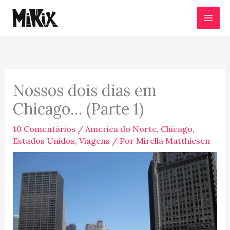
Ir
para
o
conteúdo
Nossos dois dias em
Chicago… (Parte 1)
10 Comentários
/
America do Norte
,
Chicago
,
Estados Unidos
,
Viagens
/ Por
Mirella Matthiesen