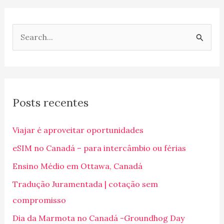
P
e
s
q
Posts recentes
u
i
Viajar é aproveitar oportunidades
s
eSIM no Canadá – para intercâmbio ou férias
a
Ensino Médio em Ottawa, Canadá
r
p
Tradução Juramentada | cotação sem
o
compromisso
r
Dia da Marmota no Canadá -Groundhog Day