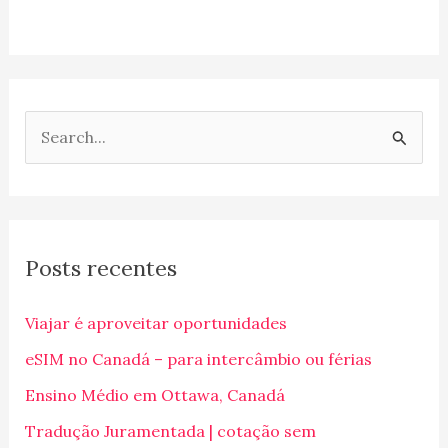
P
e
s
q
Posts recentes
u
i
Viajar é aproveitar oportunidades
s
eSIM no Canadá – para intercâmbio ou férias
a
Ensino Médio em Ottawa, Canadá
r
p
Tradução Juramentada | cotação sem