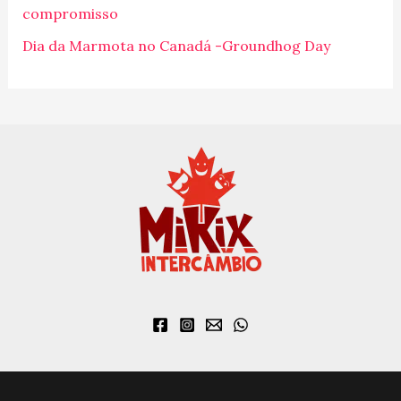
o
compromisso
r
Dia da Marmota no Canadá -Groundhog Day
: