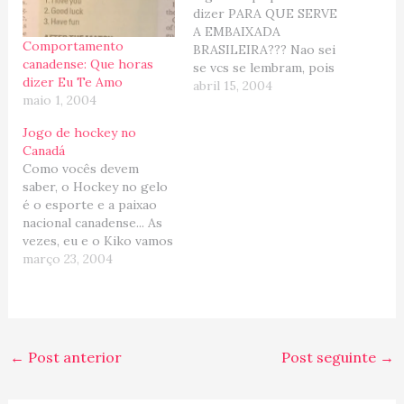
dizer PARA QUE SERVE
A EMBAIXADA
Comportamento
BRASILEIRA??? Nao sei
canadense: Que horas
se vcs se lembram, pois
dizer Eu Te Amo
foi um dos meus
abril 15, 2004
maio 1, 2004
primeiros post aqui no
Blog, lah eu estava
Jogo de hockey no
contando da Festa
Canadá
Brasileira que estavamos
Como vocês devem
organizando aqui em
saber, o Hockey no gelo
Ottawa para arrecadar
é o esporte e a paixao
fundos para comprar
nacional canadense... As
uma ambulancia toda
vezes, eu e o Kiko vamos
equipada para…
assistir uma partida ou
março 23, 2004
outra aqui em Ottawa,
porque eu adoro ver
jogos em estádio (acho
mais legal que shows!).
No caso do hockey,
←
Post anterior
Post seguinte
→
gosto da velocidade…