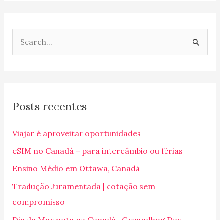
P
e
s
q
Posts recentes
u
i
Viajar é aproveitar oportunidades
s
eSIM no Canadá – para intercâmbio ou férias
a
Ensino Médio em Ottawa, Canadá
r
p
Tradução Juramentada | cotação sem
o
compromisso
r
Dia da Marmota no Canadá -Groundhog Day