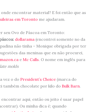
onde encontrar material? E foi então que as
sileiras em Toronto
me ajudaram.
er seu Ovo de Páscoa em Toronto:
 páscoa:
dollarama
(encontrei somente no da
Spadina não tinha – Monique obrigada por ter
sugestões das meninas que eu não procurei,
mazon.ca
e
Mc Calls
. O nome em inglês para
late molds
a vez o do
President’s Choice
(marca do
ei também chocolate por kilo do
Bulk Barn
.
encontrar aqui, então ou jeito é usar papel
ncontrar). Ou minha dica é; quando