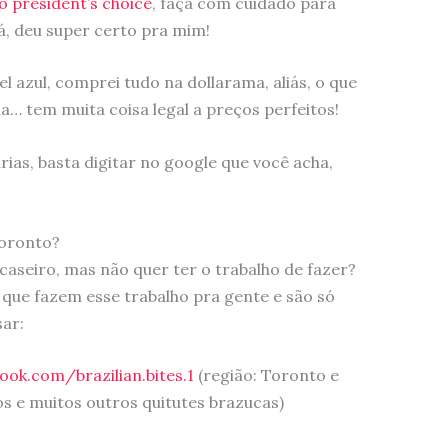
o president’s choice
, faça com cuidado para
á, deu super certo pra mim!
pel azul, comprei tudo na dollarama, aliás, o que
a… tem muita coisa legal a preços perfeitos!
ias, basta digitar no google que você acha,
Toronto?
caseiro, mas não quer ter o trabalho de fazer?
que fazem esse trabalho pra gente e são só
sar:
ok.com/brazilian.bites.1
(região: Toronto e
os e muitos outros quitutes brazucas)