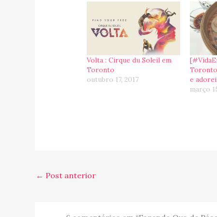
Volta : Cirque du Soleil em
[#VidaE
Toronto
Toronto
outubro 17, 2017
e adorei
março 15
←
Post anterior