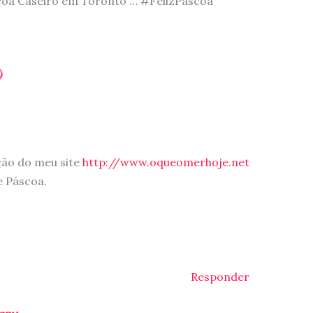
oa Caseiro em Toronto … #FelizPáscoa”
)
ção do meu site
http://www.oqueomerhoje.net
e Páscoa.
Responder