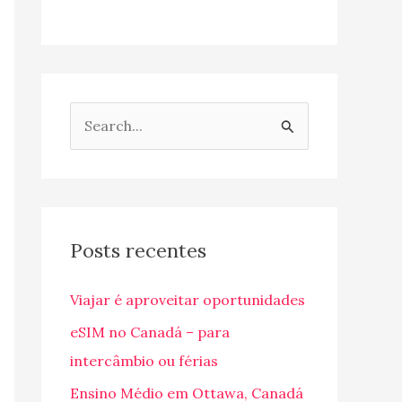
P
e
s
q
u
Posts recentes
i
Viajar é aproveitar oportunidades
s
a
eSIM no Canadá – para
r
intercâmbio ou férias
p
Ensino Médio em Ottawa, Canadá