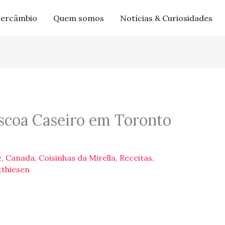
tercâmbio
Quem somos
Notícias & Curiosidades
scoa Caseiro em Toronto
e
,
Canada
,
Coisinhas da Mirella
,
Receitas
,
tthiesen