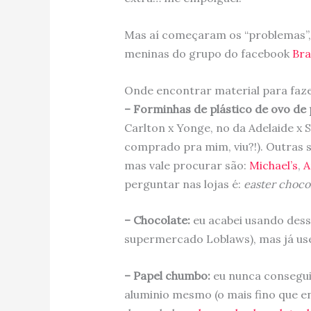
Mas aí começaram os “problemas”, 
meninas do grupo do facebook
Bra
Onde encontrar material para faz
– Forminhas de plástico de ovo de
Carlton x Yonge, no da Adelaide x 
comprado pra mim, viu?!). Outras 
mas vale procurar são:
Michael’s
,
A
perguntar nas lojas é:
easter choco
– Chocolate:
eu acabei usando dess
supermercado Loblaws), mas já us
– Papel chumbo:
eu nunca consegui 
aluminio mesmo (o mais fino que e