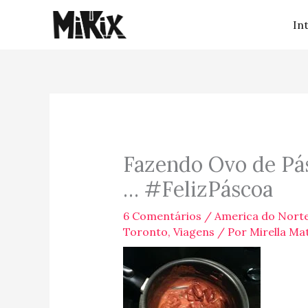
Ir
In
para
o
conteúdo
Fazendo Ovo de Pá
… #FelizPáscoa
6 Comentários
/
America do Nort
Toronto
,
Viagens
/ Por
Mirella Ma