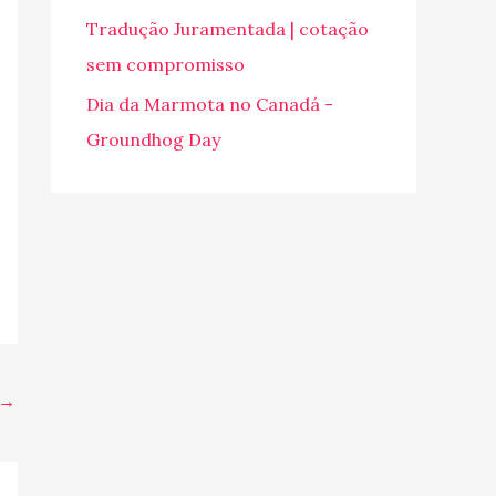
o
Tradução Juramentada | cotação
r
sem compromisso
:
Dia da Marmota no Canadá -
Groundhog Day
→