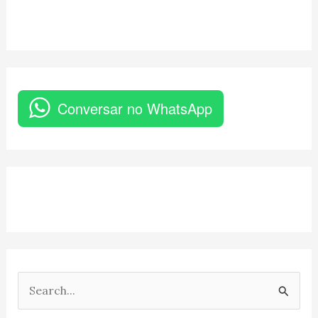
Conversar no WhatsApp
P
e