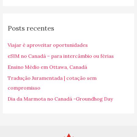
s
q
Posts recentes
u
i
Viajar é aproveitar oportunidades
s
eSIM no Canadá – para intercâmbio ou férias
a
Ensino Médio em Ottawa, Canadá
r
p
Tradução Juramentada | cotação sem
o
compromisso
r
Dia da Marmota no Canadá -Groundhog Day
: