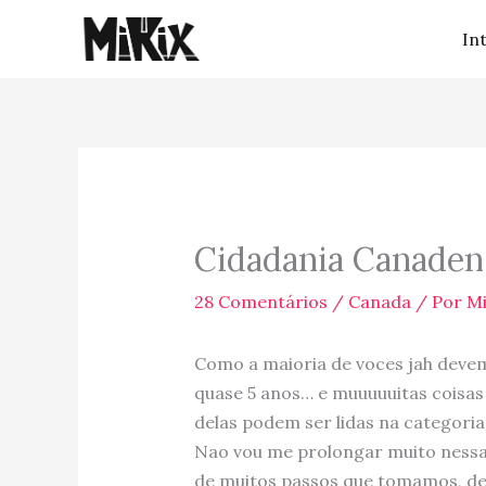
Ir
In
para
o
conteúdo
Cidadania Canaden
28 Comentários
/
Canada
/ Por
Mi
Como a maioria de voces jah devem
quase 5 anos… e muuuuuitas coisa
delas podem ser lidas na categoria
Nao vou me prolongar muito nessa
de muitos passos que tomamos, de 