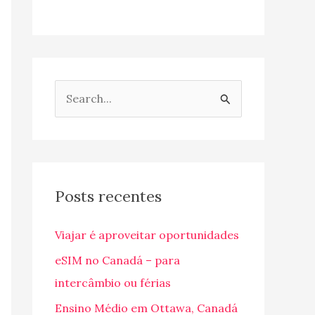
P
e
s
q
u
Posts recentes
i
Viajar é aproveitar oportunidades
s
a
eSIM no Canadá – para
r
intercâmbio ou férias
p
Ensino Médio em Ottawa, Canadá