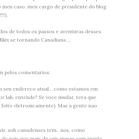
o meu caso, meu cargo de presidente do blog
!!).
ados de todos os passos e aventuras desses
ikix se tornando Canadians….
m pelos comentarios:
om seu endereco atual… como estamos em
or lah, entende? Se voce mudar, tera que
r feito eletronicamente). Mas a gente nao
 vir, soh canadenses tem.. nos, como
 do pais por mais de seis meses sem previa