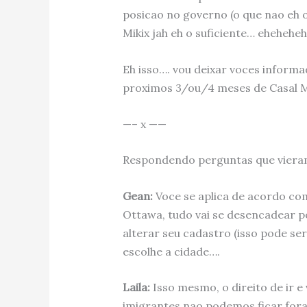
posicao no governo (o que nao eh 
Mikix jah eh o suficiente… eheheheh!!
Eh isso…. vou deixar voces inform
proximos 3/ou/4 meses de Casal M
—– x ——
Respondendo perguntas que viera
Gean:
Voce se aplica de acordo c
Ottawa, tudo vai se desencadear p
alterar seu cadastro (isso pode se
escolhe a cidade….
Laila:
Isso mesmo, o direito de ir e
imigrantes nao podemos ficar fora