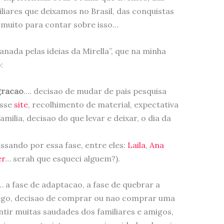
iliares que deixamos no Brasil, das conquistas
 muito para contar sobre isso…
anada pelas ideias da Mirella”, que na minha
:
gracao
…. decisao de mudar de pais pesquisa
esse
site
, recolhimento de material, expectativa
milia, decisao do que levar e deixar, o dia da
ssando por essa fase, entre eles:
Laila
,
Ana
er
… serah que esqueci alguem?).
… a fase de adaptacao, a fase de quebrar a
ego, decisao de comprar ou nao comprar uma
entir muitas saudades dos familiares e amigos,