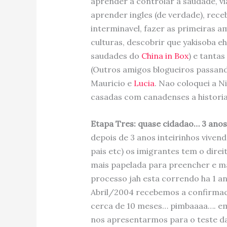
aprender a controlar a saudade, vi
aprender ingles (de verdade), recebe
interminavel, fazer as primeiras 
culturas, descobrir que yakisoba e
saudades do
China in Box
) e tantas
(Outros amigos blogueiros passand
Mauricio e
Lucia
. Nao coloquei a N
casadas com canadenses a histori
Etapa Tres: quase cidadao… 3 anos
depois de 3 anos inteirinhos viven
pais etc) os imigrantes tem o direi
mais papelada para preencher e m
processo jah esta correndo ha 1 
Abril/2004 recebemos a confirmac
cerca de 10 meses… pimbaaaa…. em
nos apresentarmos para o teste da