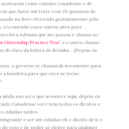
 aceitarem como cidadao canadense e de
 tem que fazer um teste com 20 questoes de
aseado no livro oferecido gratuitamente pelo
m, recomendo esses outros sites para
meiro foi a Adriana que me passou e chama-se:
n Citizenship Practice Test
” e o outro chama-
m eh claro da leitura do livrinho… (Depois eu
 meses, o governo te chamarah novamente para
to a bandeira para que voce se torne
!
u ainda nao sei o que acontece aqui, depois eu
sendo Canadense voce tem todos os direitos e
o cidadao nativo.
imigrante e ser um cidadao eh o direito de ir e
to do voto e de poder se eleger para qualquer