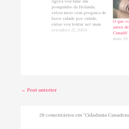
Agora vou falar um
pouquinho da Holanda,
estou meio com preguica de
fazer cidade por cidade,
O que v
entao vou tentar ser mais
antes de
suscinta.... Enfim, Holanda eh
setembro 22, 2004
Canadá!
a terra dos moinhos, tulipas,
maio 20,
tamancos de madeira
(klonpen), biciletas,
porcelanas azuis, vaquinhas
etc, e tambem da minha
sobremesa ou meu cafe da
manha preferido,…
←
Post anterior
28 comentários em “Cidadania Canaden