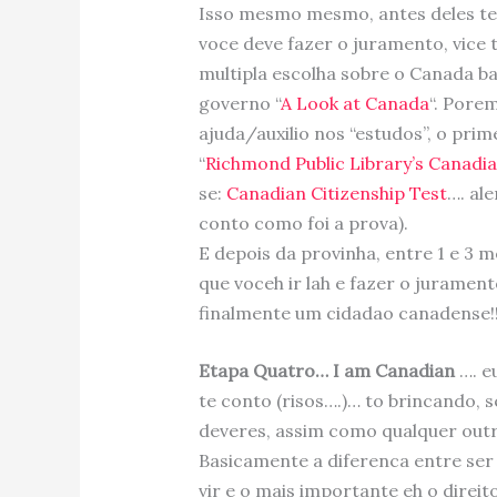
Isso mesmo mesmo, antes deles te
voce deve fazer o juramento, vice
multipla escolha sobre o Canada b
governo “
A Look at Canada
“. Pore
ajuda/auxilio nos “estudos”, o pri
“
Richmond Public Library’s Canadia
se:
Canadian Citizenship Test
…. ale
conto como foi a prova).
E depois da provinha, entre 1 e 3
que voceh ir lah e fazer o juramen
finalmente um cidadao canadense!!
Etapa Quatro… I am Canadian
…. e
te conto (risos….)… to brincando, 
deveres, assim como qualquer outr
Basicamente a diferenca entre ser 
vir e o mais importante eh o direi