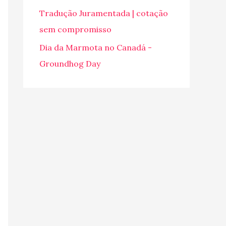
o
Tradução Juramentada | cotação
r
sem compromisso
:
Dia da Marmota no Canadá -
Groundhog Day