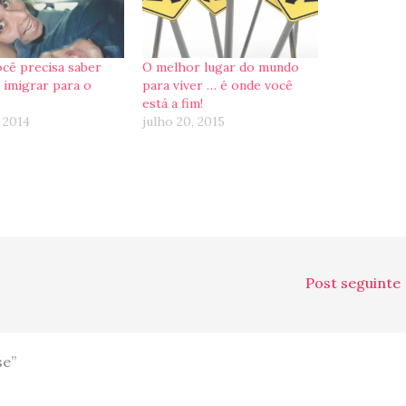
ocê precisa saber
O melhor lugar do mundo
 imigrar para o
para viver … é onde você
está a fim!
 2014
julho 20, 2015
Post seguinte
se”