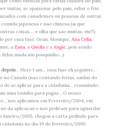
ajar como turistas para varias cidades do pais,
r visitas, se apaixonar pelo pais, odiar o frio
amizades com canadenses ou pessoas de outras
h comida japonesa e nao chinesa (ai que
 outras coisas…. e olha que sao muitas, viu?!)
o por essa fase: Gean, Monique,
Ana Celia
,
inne, a
Zana
, a
Queila
e a
Angie
, pois sendo
a delas muda um pouquinho…).
 depois
… Here I am… essa fase eh seguinte…
do no Canada (nao contando ferias, saidas do
to de se aplicar para a cidadania… resumindo;
ais uma taxinha para pagar… O nosso
ano… nos aplicamos em Fevereiro/2004, em
ao da aplicacao e nos pediram para aguardar
 Janeiro/2005, chegou a carta pedindo para
 cidadania no dia 19 de fevereiro/2005.