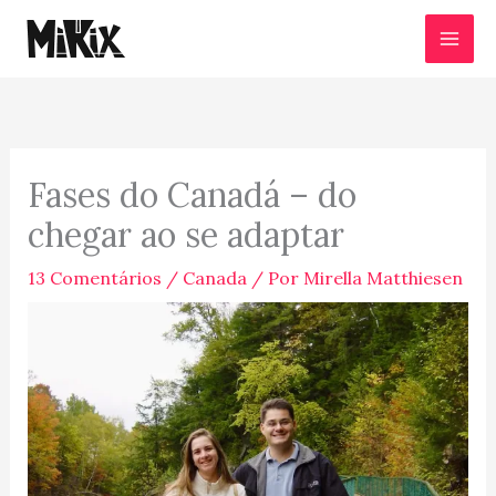
Ir
para
o
conteúdo
Fases do Canadá – do
chegar ao se adaptar
13 Comentários
/
Canada
/ Por
Mirella Matthiesen