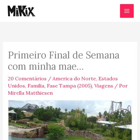
Ir
para
o
conteúdo
Primeiro Final de Semana
com minha mae…
20 Comentários
/
America do Norte
,
Estados
Unidos
,
Familia
,
Fase Tampa (2005)
,
Viagens
/ Por
Mirella Matthiesen