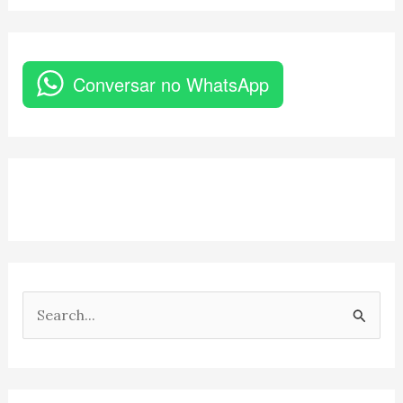
Conversar no WhatsApp
P
e
s