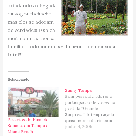
brindando a chegada
da sogra ehehhehe….
mas eles se adoram
de verdade!!! Isso eh
muito bom na nossa
familia… todo mundo se da bem… uma muvuca
total!!!!
Relacionado
Sunny Tampa
Bom pessoal… adorei a
participacao de voces no
post da “Grande
Surpresa” foi engraçada,
Passeios do Final de
quase morri de rir com
Semana em Tampa e
algumas respostas, mas
junho 4, 2005
Miami Beach
daqueles que nao sabiam,