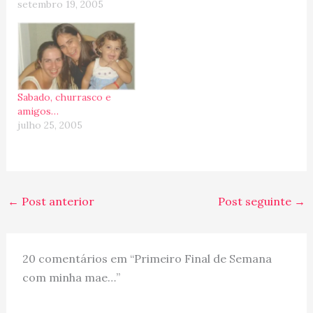
setembro 19, 2005
somente a Ana Lucia
chegou lá.... Isso mesmo,
nossa proxima parada
será “Tampa”, localizada
na Florida (EUA).
Ninguem pode reclamar
que nao dei dicas...…
Sabado, churrasco e
amigos…
julho 25, 2005
←
Post anterior
Post seguinte
→
20 comentários em “Primeiro Final de Semana
com minha mae…”