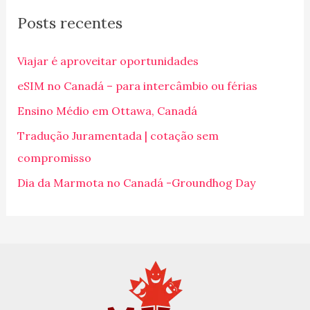
q
Posts recentes
u
i
Viajar é aproveitar oportunidades
s
eSIM no Canadá – para intercâmbio ou férias
a
Ensino Médio em Ottawa, Canadá
r
p
Tradução Juramentada | cotação sem
o
compromisso
r
Dia da Marmota no Canadá -Groundhog Day
: