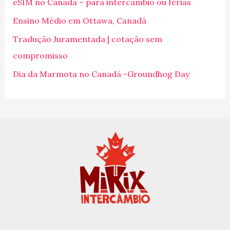
eSIM no Canadá – para intercâmbio ou férias
a
Ensino Médio em Ottawa, Canadá
r
p
Tradução Juramentada | cotação sem
o
compromisso
r
Dia da Marmota no Canadá -Groundhog Day
: