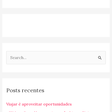
P
e
s
q
Posts recentes
u
i
Viajar é aproveitar oportunidades
s