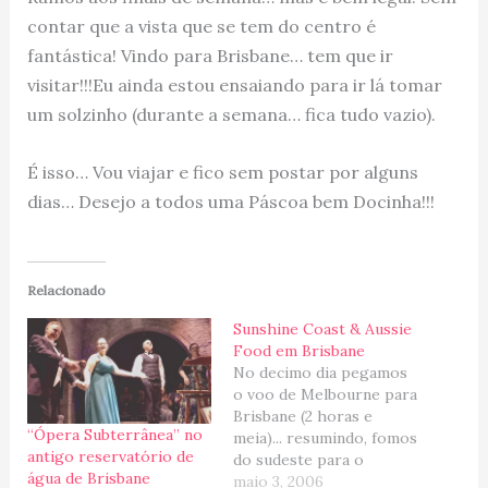
contar que a vista que se tem do centro é
fantástica! Vindo para Brisbane… tem que ir
visitar!!!Eu ainda estou ensaiando para ir lá tomar
um solzinho (durante a semana… fica tudo vazio).
É isso… Vou viajar e fico sem postar por alguns
dias… Desejo a todos uma Páscoa bem Docinha!!!
Relacionado
Sunshine Coast & Aussie
Food em Brisbane
No decimo dia pegamos
o voo de Melbourne para
Brisbane (2 horas e
“Ópera Subterrânea” no
meia)... resumindo, fomos
antigo reservatório de
do sudeste para o
água de Brisbane
nordeste do pais.... do
maio 3, 2006