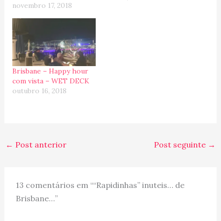
novembro 17, 2018
frio para o calor :).
Chegando em Brisbane,
alugamos um carro e
fomos direto para a
primeira praia da
Sunshine Coast chamada,
Noosa Head (essa da…
Brisbane – Happy hour
com vista – WET DECK
outubro 16, 2018
←
Post anterior
Post seguinte
→
13 comentários em ““Rapidinhas” inuteis… de
Brisbane…”