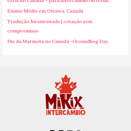
eSIM no Canadá – para intercâmbio ou férias
a
Ensino Médio em Ottawa, Canadá
r
p
Tradução Juramentada | cotação sem
o
compromisso
r
Dia da Marmota no Canadá -Groundhog Day
: