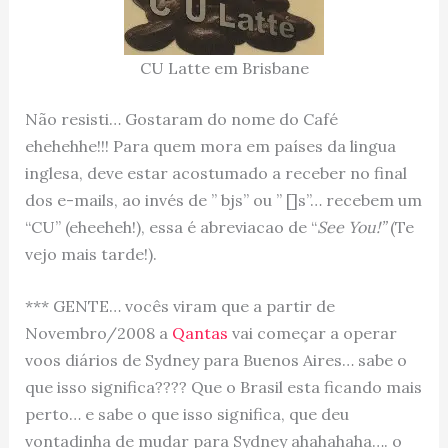
CU Latte em Brisbane
Não resisti… Gostaram do nome do Café
ehehehhe!!! Para quem mora em países da lingua
inglesa, deve estar acostumado a receber no final
dos e-mails, ao invés de ” bjs” ou ” []s”… recebem um
“CU” (eheeheh!), essa é abreviacao de “
See You!”
(Te
vejo mais tarde!).
*** GENTE… vocês viram que a partir de
Novembro/2008 a
Qantas
vai começar a operar
voos diários de Sydney para Buenos Aires… sabe o
que isso significa???? Que o Brasil esta ficando mais
perto… e sabe o que isso significa, que deu
vontadinha de mudar para Sydney ahahahaha…. o