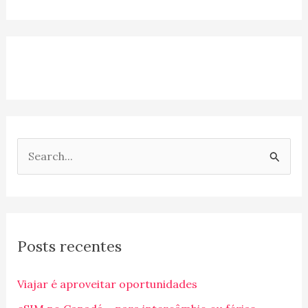
P
e
s
q
Posts recentes
u
i
Viajar é aproveitar oportunidades
s